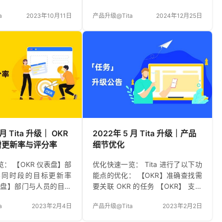
指标自定义字段全新上
问题：未来需要执行的任务也提前
a
2023年10月11日
产品升级@Tita
2024年12月25日
持更丰富 使用场景：1）
出现在钉钉待办工作台，比较凌乱
定量指标时，每个指标
[元气满满] 升级后： 任务创建后，
能有多个阈值，如门槛
根据任务开始日期，来决定是否需
、挑战值等，并且支持
要立即同步到钉钉 如果任务未到开
的阈值时该项指标自动
始日期，则系统将在开始日期上午
得分；2）企业在设置考
8 点同步到钉钉待办 例如：今天是
系统现有的字段不能满
12.3，任务的开始日期是 12.5，任
需要新增新的字段并支
务创建的时候不同步钉钉待办，等
流程中填写，如数据来
12.5 上午8点系统自动同步到钉钉
径等；3）企业在设置考
待办 优化效果：钉钉待办工作台聚
系统现有的字段名称与
焦当下，井井有条 [向右] 关于钉…
 月 Tita 升级｜ OKR
2022年 5 月 Tita 升级｜产品
法不一致，如指标名称
增更新率与评分率
细节优化
： 【OKR 仪表盘】部
优化快速一览： Tita 进行了以下功
不同时段的目标更新率
能点的优化： 【OKR】准确查找需
仪表盘】部门与人员的目标
要关联 OKR 的任务 【OKR】 支持
级详情 数据范围 所有数
关联所有可见范围的项目 【项目】
a
2023年2月4日
产品升级@Tita
2023年2月2日
右上角的筛选条件来控
支持关联所有可见范围的 OKR 【计
：根据所选部门统计部门
划表】支持筛选查看其他人派发给