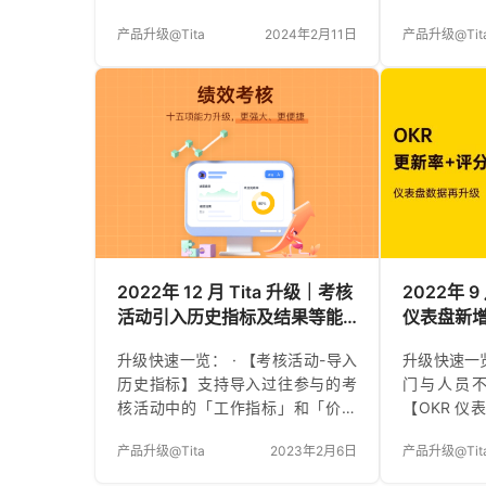
置时间自动提交 1.总结填写页可开
效考核】
产品升级@Tita
2024年2月11日
产品升级@Tit
启定时提交，填写好内容与设定时
线，场景支
间后，系统即会自动提交总结 小贴
企业在考核
士：设置好自动提交时间一定要点
对于目标可
击【保存】按钮才会生效哦~ 2.个人
值、目标值
总结主页中也可见自动提交的总结
当达到不同
与时间，提交后系统还会提醒你提
获得不同的
交成功啦~ 二、【项目】任务多层
核指标时，
级一键展开 管理者想快速查看项目
足其需求，
下所有任务的状态进度情况？只关
持在模板或
心重要一级任务执行情况子任务太
源、取值口
干扰？一键展开收起任务层级帮助
核指标时，
2022年 12 月 Tita 升级｜考核
2022年 9
你更便捷的查看任务数据 1.项…
其原有的叫
活动引入历史指标及结果等能
仪表盘新
称为…
力升级
升级快速一览： · 【考核活动-导入
升级快速一览
历史指标】支持导入过往参与的考
门与人员
核活动中的「工作指标」和「价值
【OKR 
观」指标； · 【考核活动-批量评
评分率 升
产品升级@Tita
2023年2月6日
产品升级@Tit
价】整体评价类型的上级评价支持
据范围根据
批量处理； · 【考核活动-批量校
制： 部门