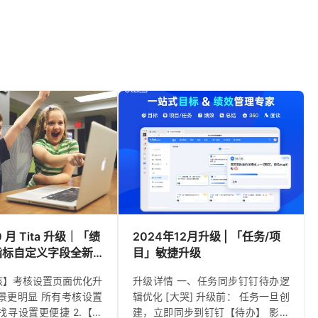
0 月 Tita 升级｜「绩
2024年12月升级 | 「任务/项
指标自定义字段全新
目」敏捷升级
考核】考核设置页面优化升
升级详情 一、任务同步钉钉待办逻
景更明显 所有考核设置
辑优化 [大哭] 升级前： 任务一旦创
找寻设置更便捷 2.【绩
建，立即同步到钉钉【待办】 影响