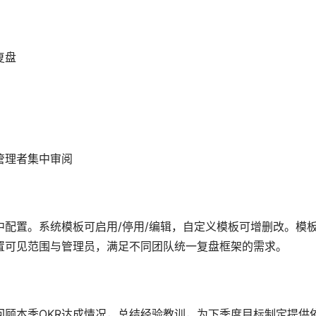
复盘
管理者集中审阅
配置。系统模板可启用/停用/编辑，自定义模板可增删改。模
置可见范围与管理员，满足不同团队统一复盘框架的需求。
回顾本季OKR达成情况，总结经验教训，为下季度目标制定提供