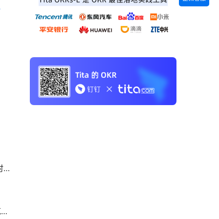
 《Tita 新CRM销售管理一体化》 
展
时