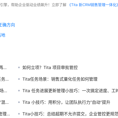
交付”双引擎，帮助企业驱动业绩飙升！立即了解
持正确方向
落地
茫然
如何立项？Tita 项目审批管控
板库
Tita任务场景：销售式量化任务如何管理
尴尬
Tita 任务进展更新管理小技巧：一次搞定进度、工时与进
力”
Tita 小技巧：用积分，让团队执行力“自动”提升
化利器
Tita小技巧：总结超期不允许提交，企业管控更规范，提交更准