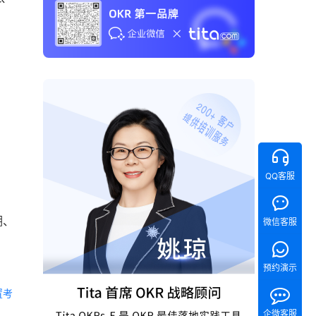
QQ客服
溯、
微信客服
预约演示
置考
企微客服