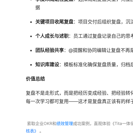
据
关键项目收尾复盘
：项目交付后组织复盘，沉
个人成长与述职
：员工通过复盘记录自己的思
团队经验共享
：@提醒和协同编辑让复盘不再
知识库建设
：模板标准化确保复盘质量，归档
价值总结
复盘不是走形式，而是把经历变成经验、把经验转化
每一次学习都可复用——这才是复盘真正该有的样
 索取企业OKR和
绩效管理
成功案例，直观体验《Tita一
核表》
 。