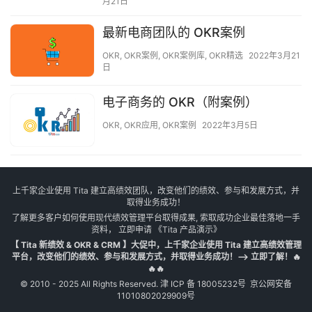
月21日
最新电商团队的 OKR案例
OKR
,
OKR案例
,
OKR案例库
,
OKR精选
2022年3月21
日
电子商务的 OKR（附案例）
OKR
,
OKR应用
,
OKR案例
2022年3月5日
上千家企业使用 Tita 建立高绩效团队，改变他们的绩效、参与和发展方式，并
取得业务成功！
了解更多客户如何使用现代绩效管理平台取得成果, 索取成功企业最佳落地一手
资料， 立即申请
《Tita 产品演示》
【 Tita 新绩效 & OKR & CRM 】大促中，上千家企业使用 Tita 建立高绩效管理
平台，改变他们的绩效、参与和发展方式，并取得业务成功！--> 立即了解！🔥
🔥🔥
© 2010 - 2025 All Rights Reserved.
津 ICP 备 18005232号
京公网安备
11010802029909号