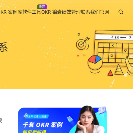
推荐
OKR 案例库
软件工具
OKR 锦囊
绩效管理
联系我们
官网
系
要