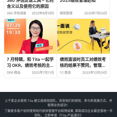
360 评估反馈工具 – 它的
2025绩效管理必知
含义以及使用它的原因
360 评估调查
2022年8月19日
绩效管理
2025年7月24日
7 月特辑，和 Tita 一起学
绩效面谈时员工对绩效考
习 OKR、绩效考核的主题
核的结果不赞同，管理者
分享
应该如何处理？
OKR 精品
2023年7月11日
1:1 面谈
2023年12月24日
上千家企业使用 Tita 建立高绩效团队，改变他们的绩效、参与和发展方式，并
取得业务成功！
了解更多客户如何使用现代绩效管理平台取得成果, 索取成功企业最佳落地一手
资料， 立即申请
《Tita 产品演示》