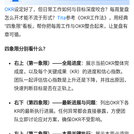
OKR
设定好了，但日常工作如何与目标深度咬合？每周复盘
怎么开才能不流于形式？
Tita
参考《OKR工作法》，用经典
“四象限”看板，帮你把每周工作与OKR整合起来，让复盘有
章可循。
四象限分别看什么？
右上（第一象限）——全局进度
：展示当前OKR整体完
成度，以及每个关键成果（KR）的进度和信心指数。
团队一起评估信心指数是上升还是下降，并找出原因，
快速判断目标是否在正轨上。
右下（第四象限）——最新进展与问题
：列出OKR下各
KR的最新执行进展。任何异常都会直接暴露，方便团
队立即讨论应对方案，确保OKR不受影响。
左上（第二象限）——本周关键执行
：展示本周必须完