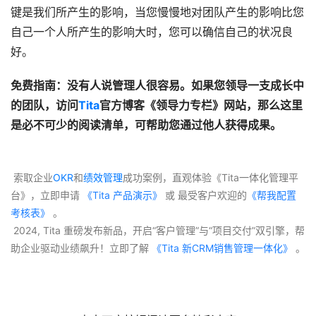
键是我们所产生的影响，当您慢慢地对团队产生的影响比您
自己一个人所产生的影响大时，您可以确信自己的状况良
好。
免费指南：没有人说管理人很容易。如果您领导一支成长中
的团队，访问
Tita
官方博客《领导力专栏》网站，那么这里
是必不可少的阅读清单，可帮助您通过他人获得成果。
 索取企业
OKR
和
绩效管理
成功案例，直观体验《Tita一体化管理平
台》，立即申请
 《Tita 产品演示》
 或 最受客户欢迎的
《帮我配置
考核表》
 。
 2024, Tita 重磅发布新品，开启“客户管理”与“项目交付”双引擎，帮
助企业驱动业绩飙升！立即了解
 《Tita 新CRM销售管理一体化》 
。