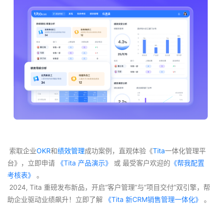
 索取企业
OKR
和
绩效管理
成功案例，直观体验《
Tita
一体化管理平
台》，立即申请
 《Tita 产品演示》
 或 最受客户欢迎的
《帮我配置
考核表》
 。
 2024, Tita 重磅发布新品，开启“客户管理”与“项目交付”双引擎，帮
助企业驱动业绩飙升！立即了解
 《Tita 新CRM销售管理一体化》 
。