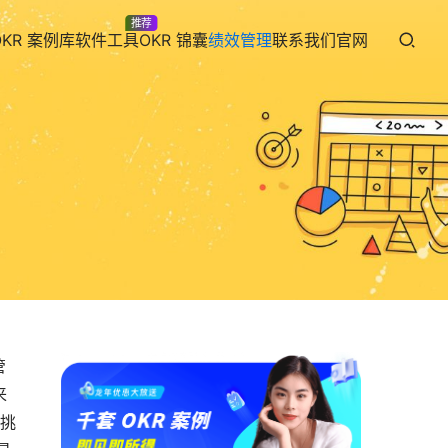
推荐
OKR 案例库
软件工具
OKR 锦囊
绩效管理
联系我们
官网
管
来
的挑