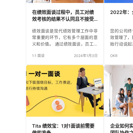
在绩效面谈过程中，员工对绩
2022年
效考核的结果不认同且不接受
改进计划，怎么办？
绩效面谈是现代绩效管理工作中非
您的公司终
常重要的环节，它有多个层面的意
效管理了，
义和价值。 通过绩效面谈，员工和
始行动说起
上级主管可以进行面对面的交流与
人似乎都对哪
1:1 面谈
2024年1月3日
OKR
讨论，针对绩效评估结果，结合员
的有不同的
工自身情况进行反馈。这不仅有助
名吗？经理
于员工更全面地认识自己的工作表
的直接管理
现，还能找出优势和不足，共同探
你的绩效评
讨改进办法。在沟通过程中，管理
统？ 这些
者可以了解员工的困惑和问题，帮
有时会阻碍
助其疏通情绪和内心障碍，使员工
何让你的
感受到关心和支持。这种双向交流
法。 入门
也有助于建立更紧密的合作关系，
数的时间来
提高员工的归属感和忠诚度。 此
管理计划
外，绩效面谈有助于明确下阶段的
说，简单地选
Tita 绩效宝：1对1面谈前需要
企业如何
目标和所需的资源支持。在面谈
做的准备
团队协作