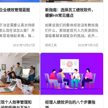
：企业绩效管理蓝图
新指南：选择员工绩效软件，
缓解HR常见痛点
于决定需要认真对待绩
如果说我们的集体经验没有教给我
那么现在该怎么做？ 开
们什么，那就是现代人力资源团队
来容易做起来难，每个
面临着越来越复杂的挑战。此外，
些 “最佳实践 “是最好
相对于人力资源部门的重要性而
2021年12月27日
绩效工具
2025年1月13日
看法。你应该让反馈匿
言，他们受到的重视程度不成比
们应该多长时间对他们
例，这比许多人意识到的要广泛得
的员工总结评估一次？
多。 不过，对于人事运营部来说，
估是否应该使用评分系
这并不是所有的厄运都会降临。是
问题都值得一问，但争论
的，像这样的企业角色可能是艰难
项目的推出。以下是如
的，但如果你以正确的方式处理它
绩效管理项目启动的方
们，你可以简化短期和长期任务，
 人力资源团队可以花费无
同时在这个过程中获得同行的赞
制定、实施和完善绩效
誉。 无论你的部门是什么，二十一
，但对于大多数公司来
世纪的技术都可以成为生产力的福
择一个 “足够好 &#…
音。所以，让我们来使用它吧 为了
实现个人效率管理和
经理人绩效评估的八个步骤指
让您开始使用，我们帮助您寻找和
之间的衔接与互补？
南