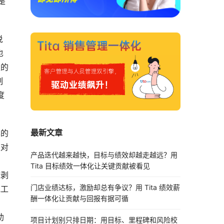
是
说
也
性的
制
度
最新文章
己的
是对
产品迭代越来越快，目标与绩效却越走越远？用
Tita 目标绩效一体化让关键贡献被看见
核剥
门店业绩达标，激励却总有争议？用 Tita 绩效薪
他工
酬一体化让贡献与回报有据可循
助
项目计划别只排日期：用目标、里程碑和风险校