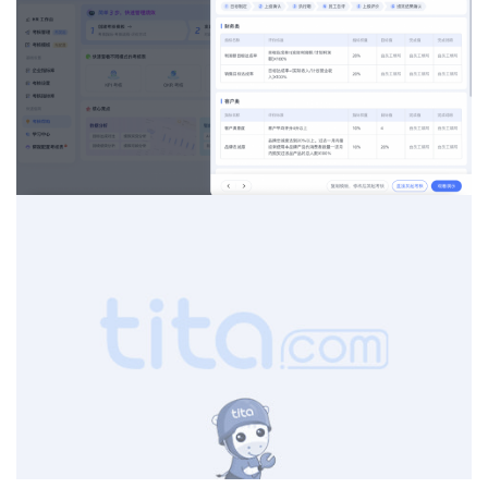
 索取企业
OKR
和绩效管理成功案例，直观体验《Tita一体化管理平
台》，立即申请
 《Tita 产品演示》
 或 最受客户欢迎的
《帮我配置
考核表》
 。
 2024, Tita 重磅发布新品，开启“客户管理”与“项目交付”双引擎，帮
助企业驱动业绩飙升！立即了解
 《Tita 新CRM销售管理一体化》 
。