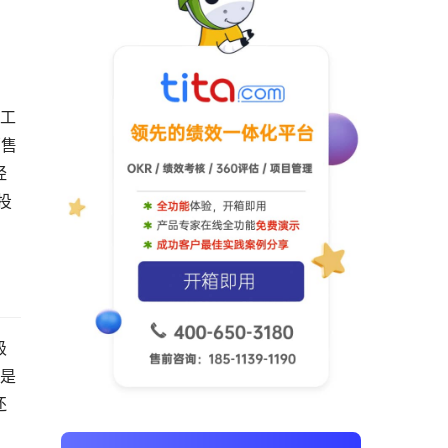
员工
销售
经
投
级
M是
还