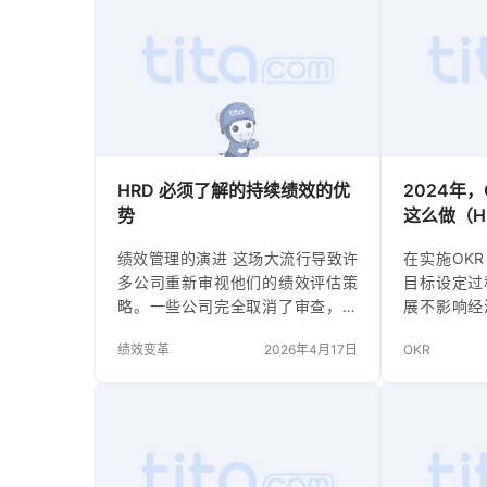
HRD 必须了解的持续绩效的优
2024年
势
这么做（H
绩效管理的演进 这场大流行导致许
在实施OK
多公司重新审视他们的绩效评估策
目标设定过
略。一些公司完全取消了审查，以
展不影响经
减轻员工在COVID-19的压力之外的
效评估。 
绩效变革
2026年4月17日
OKR
压力。而且，由于大部分的劳动力
开听起来可
突然处于远程状态，经理们需要更
果你仔细想
频繁地与他们的员工进行沟通。因
OKR，可
此，员工开始接受持续的反馈，一
定过程并不
位人力资源专业人士告诉《华盛顿
对员工没
邮报》，”这可能会减少对年度绩效
够。这是为