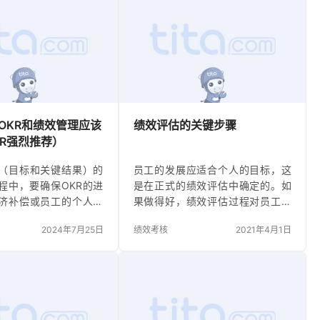
，OKR和绩效管理应该
绩效评估的关键步骤
R强烈推荐）
R（目标和关键结果）的
员工的发展应适合个人的目标，这
程中，要确保OKR的进
是在正式的绩效评估中确定的。如
济补偿或员工的个人绩
果做得好，绩效评估过程对员工和
将OKR和个人绩效评估分
主管都是非常积极的。绩效评估常
2024年7月25日
绩效考核
2021年4月1日
能有违直觉，但是，如
常被认为是痛苦且耗时的，但是如
想，你之所以决定实施
果合理地计划和执行绩效评估，则
能是因为你目前的目标设
可以为员工提供建设性的重要机
像你希望的那样有效，
会，以提供建设性的反馈，帮助他
有吸引力，或者根本不
们在短期内为自己的工作和职业定
什么呢？ 当实施OKR
义成功的职业道路。 向员工提供诚