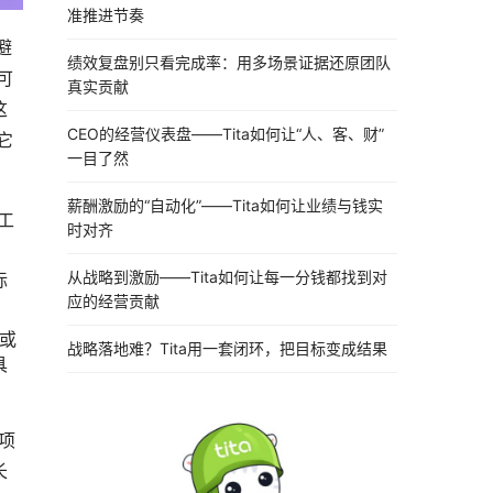
准推进节奏
避
绩效复盘别只看完成率：用多场景证据还原团队
可
真实贡献
这
CEO的经营仪表盘——Tita如何让“人、客、财”
它
一目了然
薪酬激励的“自动化”——Tita如何让业绩与钱实
工
时对齐
从战略到激励——Tita如何让每一分钱都找到对
标
应的经营贡献
或
战略落地难？Tita用一套闭环，把目标变成结果
具
项
长