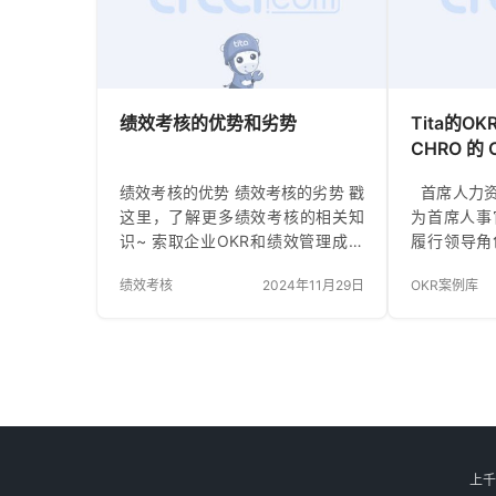
评估的需求”。 现在，当公司检查他
时，10家
们在COVID之后的流程时，向持续
织中优先事
绩效管理的转变正在保持强劲。这
并帮助人们
并不奇怪，因为我们知道员工想要
动公司的发
更多的反馈：确切地说，96%的人
功拥有所有
绩效考核的优势和劣势
Tita的
想要…
更光明的未
CHRO 的
问题…
时代的英
绩效考核的优势 绩效考核的劣势 戳
首席人力资
这里，了解更多绩效考核的相关知
为首席人事
识~ 索取企业OKR和绩效管理成功
履行领导角
案例，直观体验《Tita一体化管理平
部门，制定
绩效考核
2024年11月29日
OKR案例库
台》，立即申请 《Tita 产品演示》
和政策。首席
或 最受客户欢迎的《帮我配置考核
负责制定和
表》 。 2024, Tita 重磅发布新品，
支持组织的
开启“客户管理”与“项目交付”双引
向，特别
擎，帮助企业驱动业绩飙升！立即
理、变革管
了解 《Tita 新CRM销售管理一体
领域，培
化》 。
CHRO 
和董事会阐
上千
来提供战略