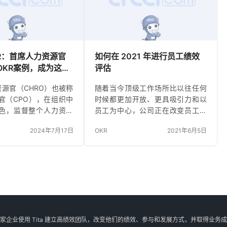
公司中的9家都希望提高组
实的反馈和指导可以提高效率，并
项的清晰度或一致性，
提高工作场所的士气，这是有效的
了解他们的工作如何推
领导者不断做的事情。绩效评估的
展。 当团队对公司的成
许多好处包括： 改善业绩和盈利能
权时，公司就会有一个
力 开放双向交流的机会 增加工作满
OKR：首席人力资源官
如何在 2021 年进行员工绩效
来。主人翁心态是个大
意度和动力 更好的士气和团队合作
 OKR案例，成为这个
评估
精神 改进员…
雄
源官（CHRO）也被称
随着当今顶级工作场所比以往任何
官（CPO），在组织中
时候都更加开放、更具吸引力和以
色，监督整个人力资源
员工为中心，公司正在改变员工绩
促进可持续增长的战略
效评估的老派方法——这是有充分
2024年7月17日
OKR
2021年6月5日
人力资源官 (CHRO)
理由的。 传统的年度绩效评估——
执行人力资源战略，以
员工过去一年绩效的历史快照——
整体业务计划和战略方
是一种用心良苦的模式。 然而，研
是在继任计划、人才管
究表明，与只接受年度评估的员工
理、组织和绩效管理等
相比，参与实时教练对话的员工认
训和发展以及薪酬。
为他们的绩效评估带来更好工作的
通过向执行管理团队、股东
可能性 高出67%。 因此，随着我们
明人力资源需求和计划
对绩效评估的思考方式不断发展，
家企业使用 Tita 建立高绩效团队，改变他们的绩效、参与和发展方式，并取得业务
领导。 组织想要什么？
我们不会把婴儿和洗澡水一起扔