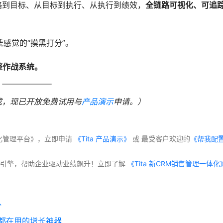
战略到目标、从目标到执行、从执行到绩效，
全链路可视化、可追
感觉的“摸黑打分”。
整作战系统。
成，现已开放免费试用与
产品演示
申请。）
体化管理平台》，立即申请
 《Tita 产品演示》
 或 最受客户欢迎的
《帮我配
交付”双引擎，帮助企业驱动业绩飙升！立即了解
队
业都在用的增长神器