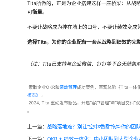
Tita所做的，正是为企业搭建这样一座桥梁：从
可衡量
。
不要让战略成为挂在墙上的口号，不要让绩效变成凭
选择Tita，为你的企业配备一套从战略到绩效的完
（注：Tita已支持与企业微信、钉钉等平台无缝集
 索取企业OKR和
绩效管理
成功案例，直观体验《Tita一
核表》
 。
 2024, Tita 重磅发布新品，开启“客户管理”与“项目
。 
上一篇：
战略落地难？别让“空中楼阁”拖垮你的团
下一篇：
OKR + 绩效一体化：中小团队到大型企