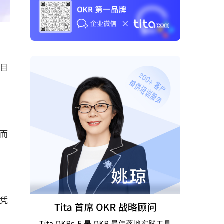
的目
，而
凭