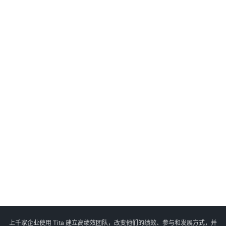
上千家企业使用 Tita 建立高绩效团队，改变他们的绩效、参与和发展方式，并