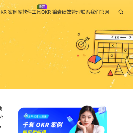
推荐
OKR 案例库
软件工具
OKR 锦囊
绩效管理
联系我们
官网
他
分
，