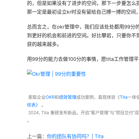
的，但是如果没有了进步的空间，那下一步要怎么提
那一定是最初设立kr时没有留给自己搏一搏的空间
总而言之，在okr管理中，我们应该处处都用99分
到更好的机会和前进的空间。好比攀岩，只要你不
获的越来越多。
用99分的能力去做100分的事情，愿tita工作管
 索取企业
OKR
和
绩效管理
成功案例，直观体验《
Tita
一体
核表》
 。
 2024, Tita 重磅发布新品，开启“客户管理”与“项目
。 
上一篇：
你的团队有协同吗？| Tita