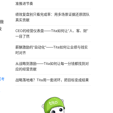
，
准推进节奏
绩效复盘别只看完成率：用多场景证据还原团队
真实贡献
了做
收
CEO的经营仪表盘——Tita如何让“人、客、财”
一目了然
薪酬激励的“自动化”——Tita如何让业绩与钱实
时对齐
从战略到激励——Tita如何让每一分钱都找到对
应的经营贡献
置考
战略落地难？Tita用一套闭环，把目标变成结果
 《Tita 新CRM销售管理一体化》 