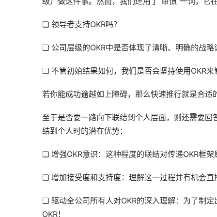
级）做这件事。然而，我们还用了“审慎”一词，它
❑ 领导者支持OKR吗？
❑ 公司层级的OKR中是否体现了清晰、明确的战略
❑ 不管初始结果如何，我们是否会坚持使用OKR
若你能成功逾越如上障碍，那么快速推行就是合适
至于是否要一路向下联结到个人层面，则还需要回答
结到个人时的潜在优势：
❑ 增强OKR意识：这种程度的联结对传递OKR框
❑ 增加接受度和支持度：理解这一过程并有机会直
❑ 驱动全公司所有人对OKR的深入理解：为了制
OKR！