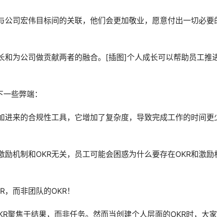
力与公司宏伟目标间的关联，他们会更加敬业，愿意付出一切必要
成长和为公司做贡献两者的融合。[插图]个人成长可以帮助员工推
下一些弊端：
强加进来的合规性工具，它增加了复杂度，导致完成工作的时间更
激励机制和OKR无关，员工可能会困惑为什么要存在OKR和激励
R，而非团队的OKR！
有效的OKR聚焦于结果，而非任务。然而当创建个人层面的OKR时，大