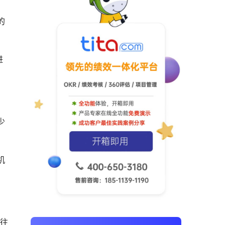
的
进
少
机
家往