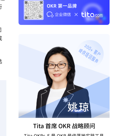
行
团
成
选