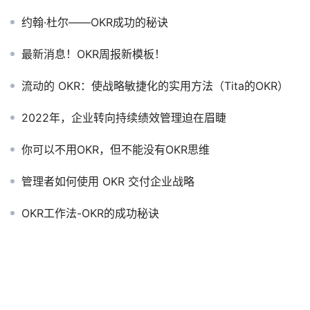
约翰·杜尔——OKR成功的秘诀
最新消息！OKR周报新模板！
流动的 OKR：使战略敏捷化的实用方法（Tita的OKR）
2022年，企业转向持续绩效管理迫在眉睫
你可以不用OKR，但不能没有OKR思维
管理者如何使用 OKR 交付企业战略
OKR工作法-OKR的成功秘诀
上千家企业使用 Tita 建立高绩效团队，改变他们的绩效、参与和发展方式，并
取得业务成功！
了解更多客户如何使用现代绩效管理平台取得成果, 索取成功企业最佳落地一手