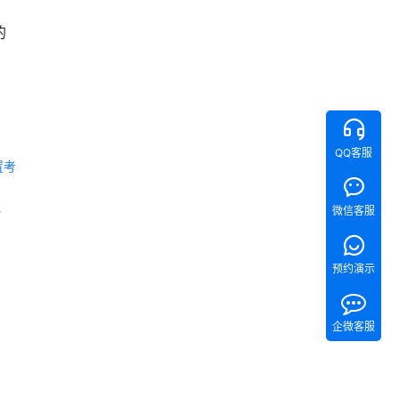
，
的
QQ客服
置考
 《Tita 新CRM销售管理一体化》 
微信客服
预约演示
企微客服