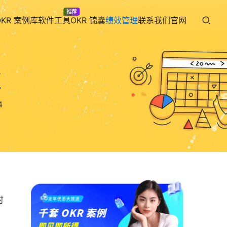
推荐
OKR 案例库
软件工具
OKR 锦囊
绩效管理
联系我们
官网
区
4
、
时