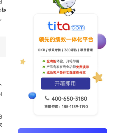
的
指标
%，
个
用
的
次