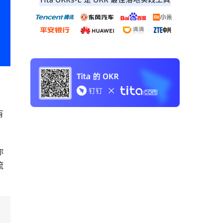
有
你
流