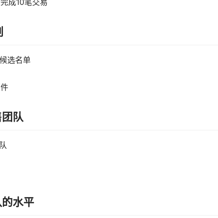
完成10笔交易
划
入候选名单
邮件
售团队
队
队的水平