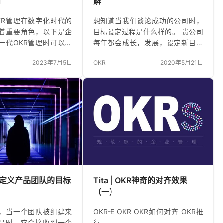
对
解
KR管理在数字化时代的
想知道当我们谈论成功的公司时，
着重要角色，以下是企
目标设定过程是什么样的。 贵公司
一代OKR管理时可以采
每年都会成长，发展，设定新目标
骤： 理解并统一目标：
并实现它们。 趋势是越来越多的公
2023年7月5日
OKR
2020年5月21日
助OKR管理来确保所有
司正在使用目标设定系统，而不是
和理解公司的战略和目
过时的5年战略计划。目标设定被认
组织的目标保持一致。
为对公司发展更有效，因为它使您
OKR管理，企业可以更
有机会进行雄心勃勃的思考，专注
程，沟通敏捷，进而实
于基本事物并将日常任务传递到后
。 点击领取OKR推行流
台。 如果您想将自己的品牌提升到
例库 明确关键结果：关键
一个新的高度-与您合作的目标就在
R）是连接战略目标和执
这里。目标设置框架和方法有多
梁，企业需要明确并设
种：OKR，KPI，SMART目标设置
性的OKR，以确保战略
等等，因此很有效。实际上，我们
。 跟踪和评估：通过
更喜欢第一个OKR，并且已经在我
E：定义产品团队的目标
Tita | OKR神奇的对齐效果
，企业需要定期跟踪…
们的工作中成功实现了它。 我们
（一）
已…
，当一个团队被组建来
OKR-E OKR OKR如何对齐 OKR推
品时，它会接收到一个
行