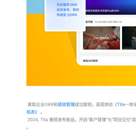
 索取企业OKR和
绩效管理
成功案例，直观体验《
Tita
一体
核表》
 。
 2024, Tita 重磅发布新品，开启“客户管理”与“项目
。 