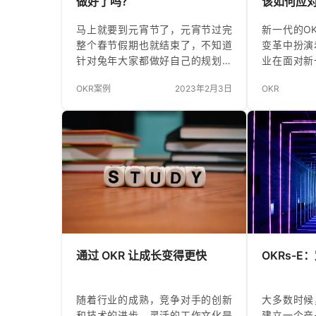
做好了吗？
该如何应
马上就要到元宵节了，元宵节过完
新一代的O
整个春节假期也就结束了，不知道
变革中扮演
针对兔年大家都做好自己的规划了
业在面对新
吗？ 我们可以尝试用OKR来创建我
取的几个步
OKR案例
2023年2月3日
OKR
们兔年的规划，OKR，就是正确的
企业可以借
做事方法，它将帮助我们找到目
员工都明确
标，重拾信心，走向幸福生活。 以
标，使整个
下将用OKR分别从个人、家庭、工
通过有效的
作这三个维度对兔年做一个规划，
好地协同过
大家参考一下。 个人： O：减重八
现统一目标
斤以上，但体型不松垮 KR1：调
程模板/案
节作息，熬夜问题，22:30之前睡
结果（OK
觉。 KR2：有氧运动每周不少于3
行策略的桥
次，每次不少于30分钟，心率不低
定具有挑战
于140；每周抽出一天做两次…
的有效执行
通过 OKR 让成长变得更快
OKRs-
OKR管理
随着行业的成熟，竞争对手的创新
大多数时候
和技术的进步，灵活的工作文化是
建立一个产