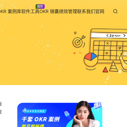
推荐
OKR 案例库
软件工具
OKR 锦囊
绩效管理
联系我们
官网
标
发
。