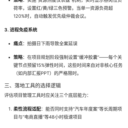
策略
：实施“资源热度仪表盘”机制，实时显示各岗位负
荷率，设置红/黄/绿三色预警。当单一资源负荷超
120%时，自动触发优先级仲裁会议。
3. 进程免疫系统
痛点
：拍摄日下雨导致全案延误
策略
：在项目规划阶段强制设置“缓冲胶囊”——每个关
键节点预留15%弹性时间，这些时间来自对非核心任务
（如内部汇报PPT）的严格限时。
三、落地工具的选择逻辑
评估项目管理工具时应关注三个底层能力：
柔性流程适配
：能否同时支持“汽车年度案”等长周期项
目与“电商直播”等48小时极速项目