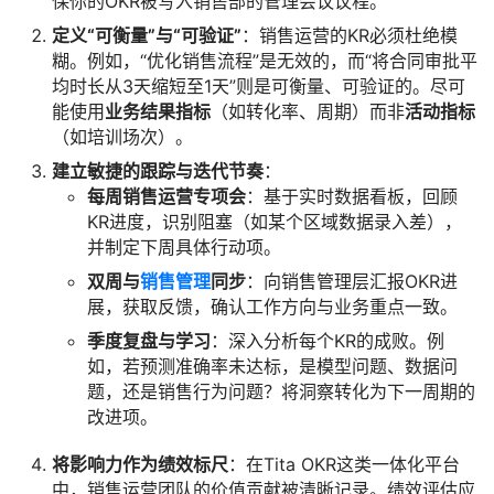
保你的OKR被写入销售部的管理会议议程。
定义“可衡量”与“可验证”
：销售运营的KR必须杜绝模
糊。例如，“优化销售流程”是无效的，而“将合同审批平
均时长从3天缩短至1天”则是可衡量、可验证的。尽可
能使用
业务结果指标
（如转化率、周期）而非
活动指标
（如培训场次）。
建立敏捷的跟踪与迭代节奏
：
每周销售运营专项会
：基于实时数据看板，回顾
KR进度，识别阻塞（如某个区域数据录入差），
并制定下周具体行动项。
双周与
销售管理
同步
：向销售管理层汇报OKR进
展，获取反馈，确认工作方向与业务重点一致。
季度复盘与学习
：深入分析每个KR的成败。例
如，若预测准确率未达标，是模型问题、数据问
题，还是销售行为问题？将洞察转化为下一周期的
改进项。
将影响力作为绩效标尺
：在Tita OKR这类一体化平台
中，销售运营团队的价值贡献被清晰记录。绩效评估应