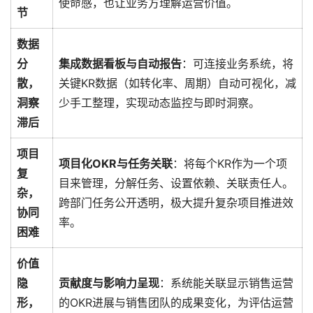
使命感，也让业务方理解运营价值。
节
数据
分
集成数据看板与自动报告
：可连接业务系统，将
散，
关键KR数据（如转化率、周期）自动可视化，减
洞察
少手工整理，实现动态监控与即时洞察。
滞后
项目
项目化OKR与任务关联
：将每个KR作为一个项
复
目来管理，分解任务、设置依赖、关联责任人。
杂，
跨部门任务公开透明，极大提升复杂项目推进效
协同
率。
困难
价值
隐
贡献度与影响力呈现
：系统能关联显示销售运营
形，
的OKR进展与销售团队的成果变化，为评估运营