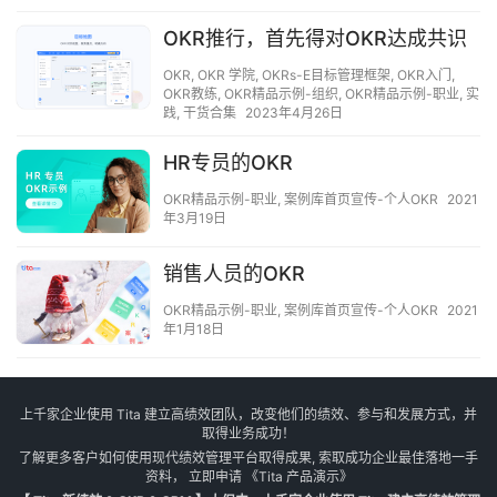
OKR推行，首先得对OKR达成共识
OKR
,
OKR 学院
,
OKRs-E目标管理框架
,
OKR入门
,
OKR教练
,
OKR精品示例-组织
,
OKR精品示例-职业
,
实
践
,
干货合集
2023年4月26日
HR专员的OKR
OKR精品示例-职业
,
案例库首页宣传-个人OKR
2021
年3月19日
销售人员的OKR
OKR精品示例-职业
,
案例库首页宣传-个人OKR
2021
年1月18日
上千家企业使用 Tita 建立高绩效团队，改变他们的绩效、参与和发展方式，并
取得业务成功！
了解更多客户如何使用现代绩效管理平台取得成果, 索取成功企业最佳落地一手
资料， 立即申请
《Tita 产品演示》