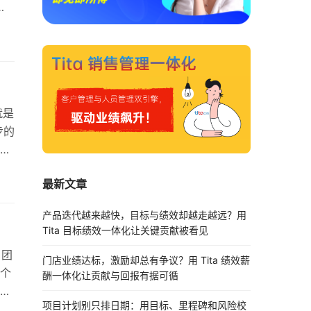
业
就是
步的
熟
过项
最新文章
二
格、
产品迭代越来越快，目标与绩效却越走越远？用
Tita 目标绩效一体化让关键贡献被看见
，团
门店业绩达标，激励却总有争议？用 Tita 绩效薪
个
酬一体化让贡献与回报有据可循
在
项目计划别只排日期：用目标、里程碑和风险校
门