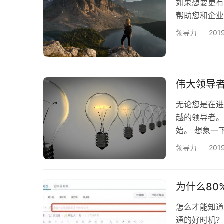
如果想要更有
帮助您和企业
领导力
201
伟大领导者
无论您是在进
越的领导者。
始。 想象一
定，然后解释
领导力
201
觉判断他们是
借口。 颠倒
是合乎逻辑的
为什么8
怎么才能知道
通的好时机？