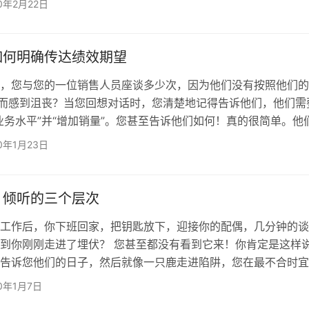
0年2月22日
起。到上午10点，部门负责人正与高级领导人挤在一起。跨多
点，同一会议面对面举行，远程工作人员通过电话或网络会议进
分钟内，来自第一线的关键信息被传达给了高级领导，要么是“…
如何明确传达绩效期望
，您与您的一位销售人员座谈多少次，因为他们没有按照他们的
事而感到沮丧？当您回想对话时，您清楚地记得告诉他们，他们需
业务水平”并“增加销量”。您甚至告诉他们如何！真的很简单。他
多”， “打出更多电话”和“提高发现能力”。为什么不起作用？您给
0年1月23日
再清楚不过了！ 好吧，不完全是这样的。 在过去的十年中，我
建立高增长的销售团队，我看到这样的情况比我想承认的要多得
甚至经验丰富的经理中，他们总是忙于太多的事情，这很常见。
：倾听的三个层次
工作后，你下班回家，把钥匙放下，迎接你的配偶，几分钟的谈
到你刚刚走进了埋伏？ 您甚至都没有看到它来！你肯定是这样
告诉您他们的日子，然后就像一只鹿走进陷阱，您在最不合时宜
己的看法。你在想什么？！？！ 现在您很困惑，你们很沮丧，
20年1月7日
出了什么问题。这是听力差的典型案例。 就我个人而言，我一