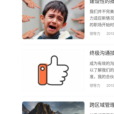
建设性的
个错…
我们并不完美
力适应新情况
的职场开始时
程。尽管我的
领导力
201
数人给出糟糕
们可以走上改
三年经验之后
终极沟通
性…
成为有效的沟
以了解我们的
准，我的合伙
子。我以为我
领导力
201
我，说：“K
尽管如此，我
的一堂课，在
跨区域管