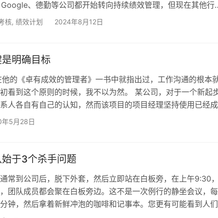
e、Google、德勤等公司都开始转向持续绩效管理，但现在其他行
追赶。
考核
,
绩效计划
2024年8月12日
键是明确目标
在他的《卓有成效的管理者》一书中就指出过，工作沟通的根本
初看到这个原则的时候，我不以为然。 某公司，对于一个新起
系人各自有自己的认知，然而该项目的项目经理坚持使用已经成
发起人对项目经理的“任性”很不满。 公司高管的项目目标是通
20年5月28日
户，项目经理的项目目标是需要通过项目快速盈利。麻烦的是，
标都不清楚。 一家公司一定存在不同利益、不同方法、不同性
同知识结构的人。然而项目正是要让这样一个群体，去协同完成
队始于3个杀手问题
通常到公司后，脱下外套，然后立即站在白板旁，在上午9:30
，团队成员都会聚在白板旁边。这不是一次例行的静坐会议，每
分钟，然后拿着新鲜冲泡的咖啡和记事本。您更有可能看到人们
。 上午9:45，会议结束并且团队恢复工作后，团队经理又与部