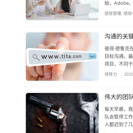
始，Adob
和小公司也在
绩效管理
,
绩效
沟通的关
彼得·德鲁克
目标沟通。最
项目，不同干
的方案，公司
领导力
20
目快速积累用
人对对方的目
不同喜好、不
伟大的团
一…
每天早晨，我
队会暂停工作
人都迟到了几
纸上乱涂乱画