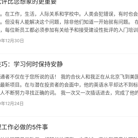
批评比您想象的更重要
。在工作，生活，人际关系和学校中。人类会犯错误，有时也会
。但没有人能解决这个问题，除非他们知道一开始就有问题。 
，每位新员工都必须参加有关给予和接受建设性批评的入门培训
同事发现这很浪费时间，但我发现这门入门培训课程很有趣。 
9年12月30日
的反馈，但是他们自己不知道。他们需要有人向他们指出，以便
进之路。 这就是建设性批评的全部内容。 增长与发展 在我所职
，我已经知道，大多数人在管理或领导职位认为“建设性”的建设
技巧：学习何时保持安静
通者不仅在于您所说的话！ 我的合伙人和我正在从北京飞到美
最新项目。在与潜在投资者的会面中，他的英语水平却达不到标
人不断努力寻找正确的词。 我一次又一次插话进去，完成了他
在帮助情况。但是当我第四次开始对接时，投资者举起了手，直
9年12月24日
evin，请闭嘴。” 我很尴尬，接下来的一个小时我说了不到10个字
的合伙人和投资者最终还是成功了。 那天，我学到了令人难以
所有行业中都有体现：最好的作家知道什么时候该停止使用单…
理工作必做的5件事