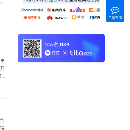
，
企微客服
卓
”开
决
直
是
答案
沟
得