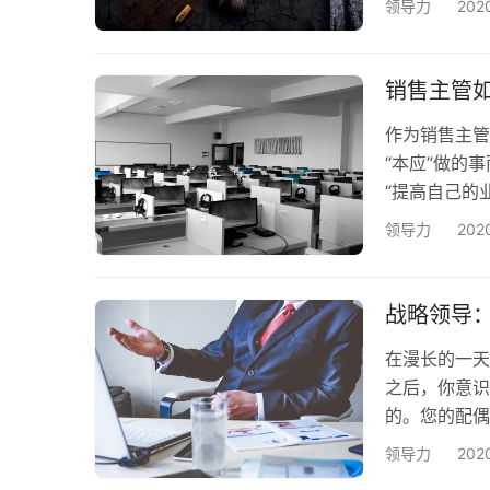
领导力
202
负责人挤在一
层，跨多个站
在30到45
销售主管
作为销售主管
“本应”做的
“提高自己的
需要“展望更
领导力
202
他们蓝图。您
了很多时间来
多。在新经理
战略领导
在漫长的一天
之后，你意识
的。您的配偶
时候发表了自
领导力
20
俩谁都不知道