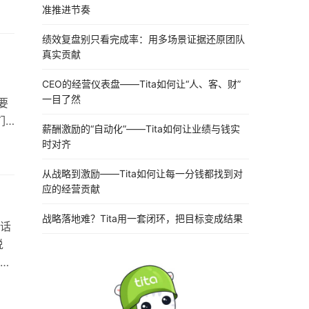
准推进节奏
个楼
行
绩效复盘别只看完成率：用多场景证据还原团队
真实贡献
CEO的经营仪表盘——Tita如何让“人、客、财”
一目了然
要
们
薪酬激励的“自动化”——Tita如何让业绩与钱实
了
时对齐
花
从战略到激励——Tita如何让每一分钱都找到对
应的经营贡献
…
战略落地难？Tita用一套闭环，把目标变成结果
话
说
的
你们
直以