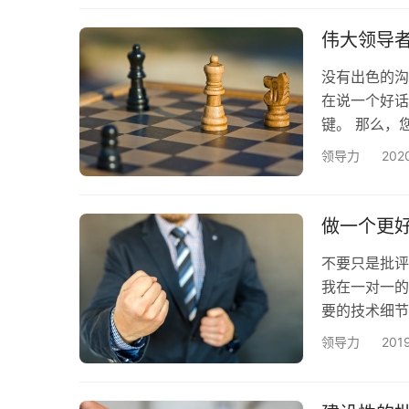
为我是一个很
的聆听。直到
伟大领导
聆听…
没有出色的沟
在说一个好话
键。 那么，
答案是，您与
领导力
20
大多数情况下
领导者是值得
直，虽然你可
做一个更
不要只是批评
我在一对一的
要的技术细节
事实。由于没
领导力
201
一个话题。经
什么这些其他
个错误，并被