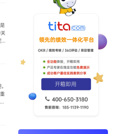
度
效的
是
的关
呢？
在
个
正
期，
重
硬
下
为
一
一