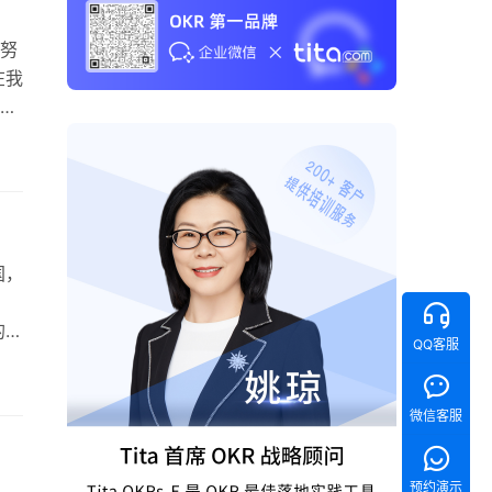
努
在我
课
大多
他
场
国，
的句
QQ客服
视
。
置信
微信客服
预约演示