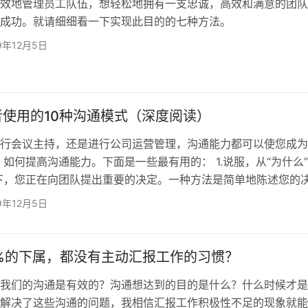
效地管理员工队伍，想轻松地拥有一支忠诚，高效和满意的团队
成功。就请细细看一下实现此目的的七种方法。
9年12月5日
使用的10种沟通模式（深度阅读）
行会议主持，还是进行公司运营管理，沟通能力都可以使您成为
 如何提高沟通能力。下面是一些最有用的： 1.说服，从“为什么
下，您正在向团队提出重要的决定。一种方法是简单地陈述您的
您为什么做出该决定。但是，在您说了几秒钟之后，听众便会凭
9年12月5日
好是坏。如果他们不喜欢它，那么您做出该决定的解释听起来像
信息的顺序（并带动做出决定的原因）可以使听众踏上旅途，而
结论。 2.要赢得人心，先展示脆弱性，然后再展示愿景。 您…
0%的下属，都没有主动汇报工作的习惯？
我们的沟通是有效的？沟通想达到的目的是什么？什么时候才是
解决了这些沟通的问题，我相信汇报工作积极性不足的现象就能