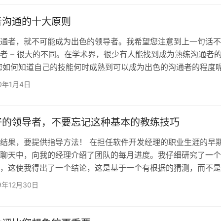
好的倾听者，直到一位高管（我对此表示敬意）对我说出不同程
那时，我才意识到我一生中实际上是一个相当贫穷的听众。 有
者沟通的十大原则
通者，就不可能成为出色的领导者。我希望您注意到上一句话不
者 – 很大的不同。在学术界，很少有人能找到成为熟练沟通者
您如何知道自己的技能何时成熟到可以成为出色的沟通者的程度
他人的互动将始终遵循以下十项原则： 不要用分叉的舌头说话 
20年1月4日
，人们不会对那些不信任的人敞开心扉。当人们有一种感觉，一
信任的，他们会投入时间并冒险。如果领导者的品格不佳或缺乏
以尝试要求信任，但它很少奏效。信任最好是通过正确…
好的领导者，不要忘记这种基本的教练技巧
结果，要提供指导方法！ 在担任软件开发经理的职业生涯的早
聊天中，向我的经理介绍了团队的每月进度。我仔细研究了一个
，这使我得出了一个结论，这是基于一个有根据的猜测，而不是
有意识到这一点，我以事实的方式提出了这个结论，期待着进入
9年12月30日
理拦住了我。 “再次向我解释一下，您是如何得出这个结论的？
可能性都不存在？” 我的脑海里响起了警钟，我意识到自己犯了
好奇的问题吓了一跳。我把句子拼凑起来，试图解释我可能犯了