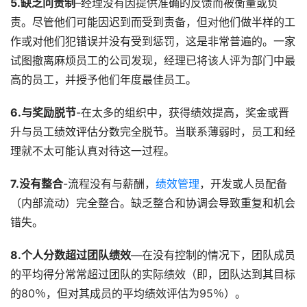
5.缺乏问责制
–经理没有因提供准确的反馈而被衡量或负
责。尽管他们可能因迟到而受到责备，但对他们做半样的工
作或对他们犯错误并没有受到惩罚，这是非常普遍的。一家
试图撤离麻烦员工的公司发现，经理已将该人评为部门中最
高的员工，并授予他们年度最佳员工。
6.与奖励脱节
-在太多的组织中，获得绩效提高，奖金或晋
升与员工绩效评估分数完全脱节。当联系薄弱时，员工和经
理就不太可能认真对待这一过程。
7.没有整合
-流程没有与薪酬，
绩效管理
，开发或人员配备
（内部流动）完全整合。缺乏整合和协调会导致重复和机会
错失。
8.个人分数超过团队绩效
—在没有控制的情况下，团队成员
的平均得分常常超过团队的实际绩效（即，团队达到其目标
的80％，但对其成员的平均绩效评估为95％）。