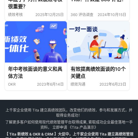
很重要？
绩效考核
2025年12月25日
360 评估调查
2024年10月15日
年中考核面谈的意义和具
有效提高绩效面谈的10个
体方法
关键点￼
OKR
2023年6月14日
绩效沟通
2022年6月23日
上千家企业使用 Tita 建立高绩效团队，改变他们的绩效、参与和发展方式，并
取得业务成功！
了解更多客户如何使用现代绩效管理平台取得成果, 索取成功企业最佳落地一手
资料， 立即申请
《Tita 产品演示》
【 Tita 新绩效 & OKR & CRM 】大促中，上千家企业使用 Tita 建立高绩效管理