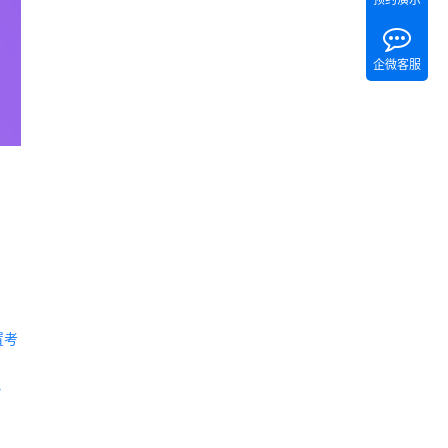
企微客服
置考
 《Tita 新CRM销售管理一体化》 