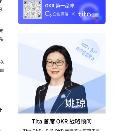
理
的
积
以
面
。
什