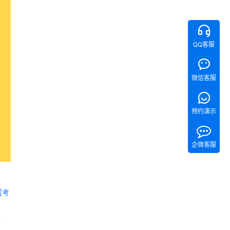
QQ客服
微信客服
预约演示
企微客服
置考
 《Tita 新CRM销售管理一体化》 