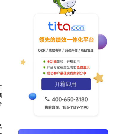
正
馈
合
易