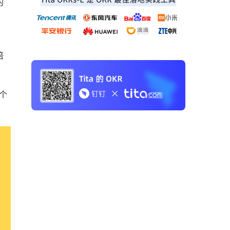
的
培
个