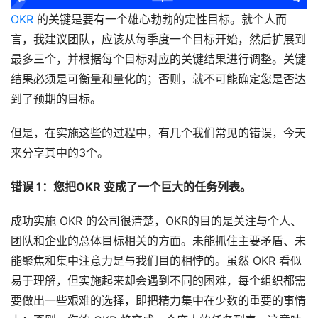
OKR
 的关键是要有一个雄心勃勃的定性目标。就个人而
言，我建议团队，应该从每季度一个目标开始，然后扩展到
最多三个，并根据每个目标对应的关键结果进行调整。关键
结果必须是可衡量和量化的；否则，就不可能确定您是否达
到了预期的目标。
但是，在实施这些的过程中，有几个我们常见的错误
，今天
来分享其中的3个。
错误 1：您把OKR 变成了一个巨大的任务列表。
成功实施 OKR 的公司
很清楚
，
OKR
的目的是关注与个人、
团队和
企业
的总体目标相关的方面。未能抓住主要矛盾、未
能聚焦和集中注意力是
与我们目
的
相悖的
。虽然 OKR 
看似
易于理解，但实施起来却
会遇到不同的
困难，每个组织都需
要做出一些艰难的选择，即把精力集中在
少数的重要的事情