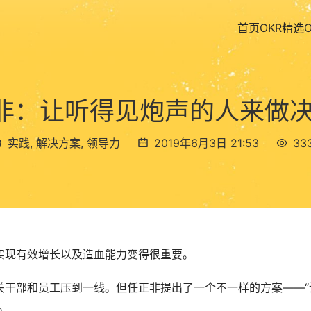
首页
OKR精选
 任正非：让听得见炮声的人来
实践
,
解决方案
,
领导力
2019年6月3日 21:53
33
实现有效增长以及造血能力变得很重要。
关干部和员工压到一线。但任正非提出了一个不一样的方案——“
。