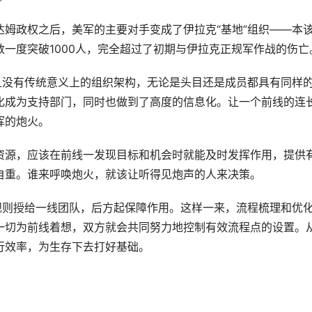
姆政权之后，美军的主要对手变成了伊拉克“基地”组织——本
一度突破1000人，完全超过了初期与伊拉克正规军作战的伤亡
且没有传统意义上的组织架构，无论是头目还是成员都具有同样
化成为支持部门，同时也做到了高度的信息化。让一个前线的连
挥的炮火。
资源，应该在前线一发现目标和机会时就能及时发挥作用，提供
自重。谁来呼唤炮火，就该让听得见炮声的人来决策。
规则授给一线团队，后方起保障作用。这样一来，流程梳理和优
一切为前线着想，双方就会共同努力地控制有效流程点的设置。
行效率，为生存下去打好基础。