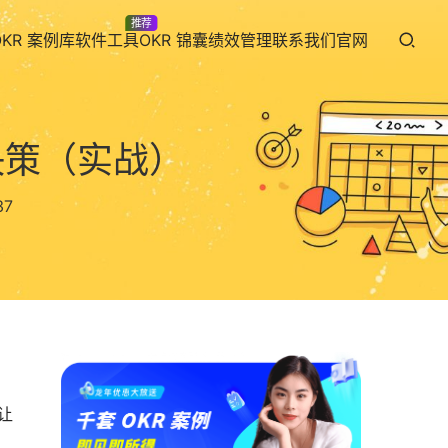
推荐
OKR 案例库
软件工具
OKR 锦囊
绩效管理
联系我们
官网
做决策（实战）
37
让