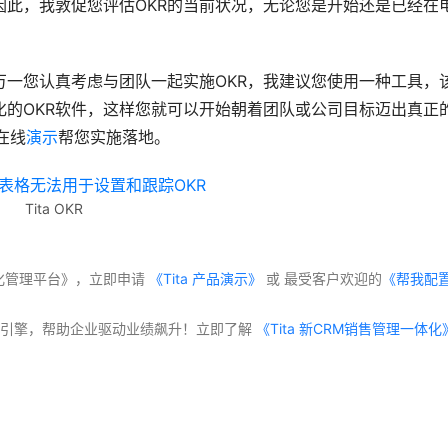
因此，我敦促您评估OKR的当前状况，无论您是开始还是已经在
﻿
万一您认真考虑与团队一起实施OKR，我建议您使用一种工具，
的OKR软件，这样您就可以开始朝着团队或公司目标迈出真正
在线
演示
帮您实施落地。
Tita OKR
体化管理平台》，立即申请
 《Tita 产品演示》
 或 最受客户欢迎的
《帮我配
交付”双引擎，帮助企业驱动业绩飙升！立即了解