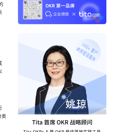
的
新
或
以
行
分类