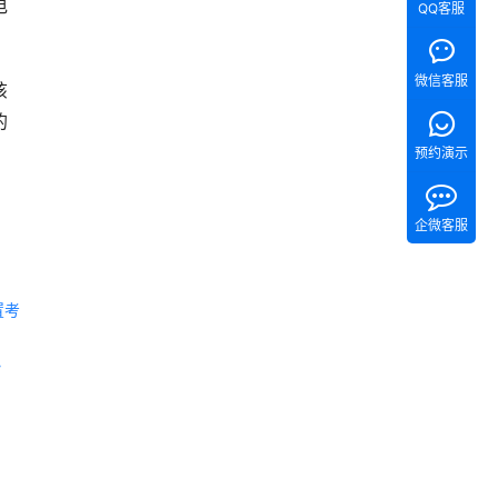
电
QQ客服
微信客服
该
的
预约演示
企微客服
置考
 《Tita 新CRM销售管理一体化》 