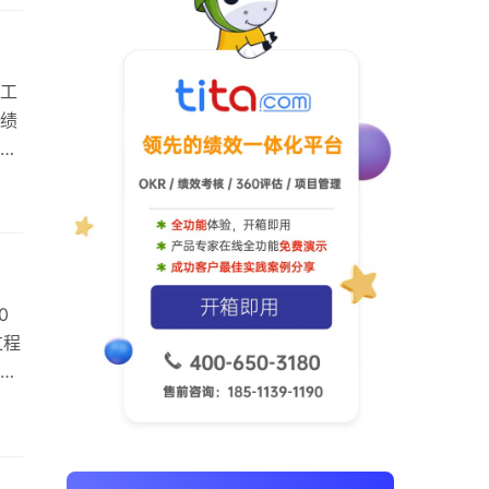
中
工
绩
，
是
馈
0评
或
0
过程
员
0
策
时代