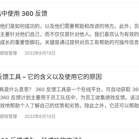
反馈的成功标准非常重要。 360 度反馈背后的理论及其在组织
反馈的概念起源于 1950 年代和 1960 年代，当时…
中使用 360 反馈
他们是如何成功的，以及他们需要帮助和改进的地方。此外，员
主要针对他们自己，而不仅仅是针对他人。我们喜欢认为有效的
成长的重要垫脚石。关键是通过提供对员工有帮助的可操作信息
是否有条理、一致且有效。可悲的是，在许多组织中，绩效评估
绩效管理
2022年8月19日
最终会被忽视。 多年来，组织和管理专家已经尝试使用 360反
绩效的方法。挑战在于，绩效评估试图衡量一个与使用标准 36
概念大不相同的概念。 在绩效评估环境中，我们正在评估员工
估反馈工具 – 它的含义以及使用它的原因
工具是什么意思？ 360 反馈工具是一个在线平台，可自动获取 36
360 反馈计划主要用于员工队伍中，为员工收集绩效反馈。该
效地帮助个人了解自己的优势和劣势。除此之外，它还可以帮助
工作中需要专业发展的特定方面。同样，企业现在正在使用 36
绩效管理
2022年8月19日
360 反馈计划来获取有关其产品或服务的详细见解，以加强其决
年前，我们从工业时代过渡到全球化。现在，我们已经处于信息
时间的推移和技术的发展，在线…