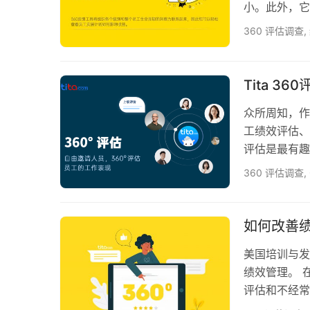
小。此外，它
用。然而，绩
360 评估调查
,
队的绩效。 
性，以及帮助
工绩效还要求
Tita 3
工工作…
众所周知，作
工绩效评估、
评估是最有趣
馈？ 360
360 评估调查
,
对个人意见的
织采用的 3
的目的是让员
如何改善
美国培训与发
绩效管理。 
评估和不经常
另一个结果。