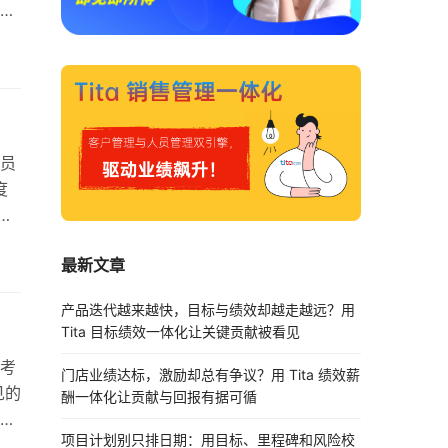
团
一致
员
员
员
度
员
最新文章
同组
估
产品迭代越来越快，目标与绩效却越走越远？用
Tita 目标绩效一体化让关键贡献被看见
思考
门店业绩达标，激励却总有争议？用 Tita 绩效薪
见的
酬一体化让贡献与回报有据可循
是
项目计划别只排日期：用目标、里程碑和风险校
诚