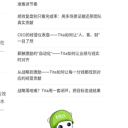
准推进节奏
积
原
绩效复盘别只看完成率：用多场景证据还原团队
还
真实贡献
CEO的经营仪表盘——Tita如何让“人、客、财”
，
一目了然
在
薪酬激励的“自动化”——Tita如何让业绩与钱实
反
时对齐
要
从战略到激励——Tita如何让每一分钱都找到对
度
应的经营贡献
战略落地难？Tita用一套闭环，把目标变成结果
有效
水
效
施
在团