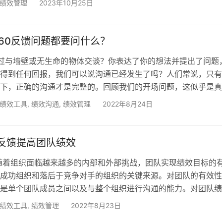
绩效管理
2023年10月25日
理者关系不佳会导致评估结果不尽如人意，但从长远来看，过于
样不利于员工。 部门经理的单独评价可能会有偏差，这有几个
因为光环或犄角效应（他们已经对员工有了或好或坏的评价），
 360反馈问题都要问什么？
过与墙壁或无生命的物体交谈？你表达了你的想法并提出了问题
得到任何回报，我们可以说沟通已经发生了吗？人们常说，只有
下，正确的沟通才是完整的。回顾我们的开场问题，这似乎是真
，您可以从各个角度了解情况，并根据这些知识做出决策。360
绩效工具
,
绩效沟通
,
绩效管理
2022年8月24日
了解全局并得出更相关的结论。 对于公司和组织来说，这再重
是组织管理层与其员工之间最重要的联系，从收集有关员工满意
可以提高团队生产力的计划。 …
0 反馈提高团队绩效
随着组织面临越来越多的内部和外部挑战，团队实现绩效目标的
成功组织和落后于竞争对手的组织的关键来源。对团队的有效性
是单个团队成员之间以及与整个组织进行沟通的能力。对团队绩
方面之一是反馈。学习和组织变革专业人员通常负责在组织内实
绩效工具
,
绩效管理
2022年8月23日
程。了解在团队环境中特定于 360反馈的好处和挑战以及确定