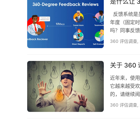
是什么让 
反馈系统是
年度（固定时
吗？同事反馈
工作的性质，
360 评估调查
,
通常被称为多
数据来自多个
域专家、同事
关于 36
近年来，使用
它越来越受欢
的，请继续阅
审查旨在通过
360 评估调查
,
更全面的方法
经理或其他高
使用的 36