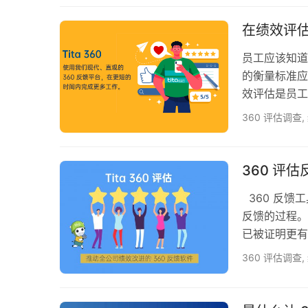
队中引入此类
的应用 360
在绩效评估
员工应该知道
的衡量标准应
效评估是员工
绩效评估过程
360 评估调查
,
需要忍受的，
过程作为评估
估时所衡量的
360 评
业…
360 反馈
反馈的过程。
已被证明更有
工专注于他们
360 评估调查
,
反馈工具或 
过程。 几十
的中期。随着