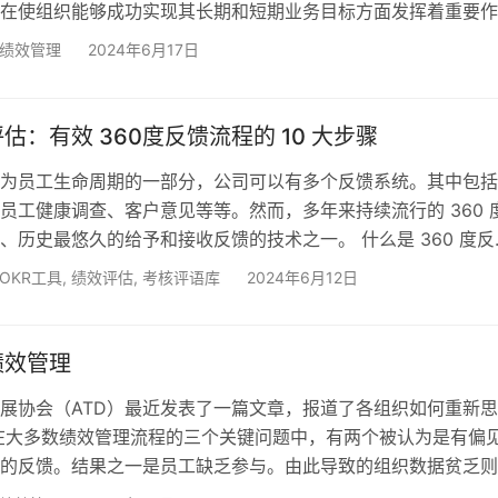
在使组织能够成功实现其长期和短期业务目标方面发挥着重要作
效管理或审查不应只关注高绩效者，还应着眼于提升和优化整个
绩效管理
2024年6月17日
有效和以结果为导向的绩效管理包括确保绩效良好的员工之间的
那些具有平均指标的员工提高绩效。以有效和建设性的方式审查
管理者保持客观并做出公正的决定。为此，他们需要在诚实评估
60评估：有效 360度反馈流程的 10 大步骤
为员工生命周期的一部分，公司可以有多个反馈系统。其中包括
员工健康调查、客户意见等等。然而，多年来持续流行的 360 
、历史最悠久的给予和接收反馈的技术之一。 什么是 360 度反
 度审查流程是一种收集、衡量和报告与个人共事过的内部和外部人
OKR工具
,
绩效评估
,
考核评语库
2024年6月12日
方式。与传统的反馈系统相比，这使得反馈过程更加客观。 不
60 度反馈方法可能有很大不同，但都遵循类似的模式。360 度评
工全面了解工作场所在各种关键发展变量方面对他们…
绩效管理
展协会（ATD）最近发表了一篇文章，报道了各组织如何重新
在大多数绩效管理流程的三个关键问题中，有两个被认为是有偏
的反馈。结果之一是员工缺乏参与。由此导致的组织数据贫乏则
因此，改进绩效管理是员工参与和激励的关键。 有偏见的评估 