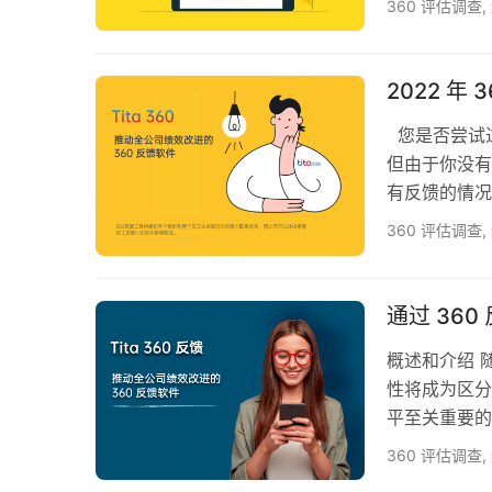
360 评估调查
,
然，员工与管
极的评估也同
因。这不仅是
2022 年
因为…
您是否尝试
但由于你没有
有反馈的情况
的。通过反馈
360 评估调查
,
馈让您有机会
不过了。反馈
的信息到制定
通过 36
概述和介绍 
性将成为区分
平至关重要的
很重要的沟通
360 评估调查
,
和推动反馈过