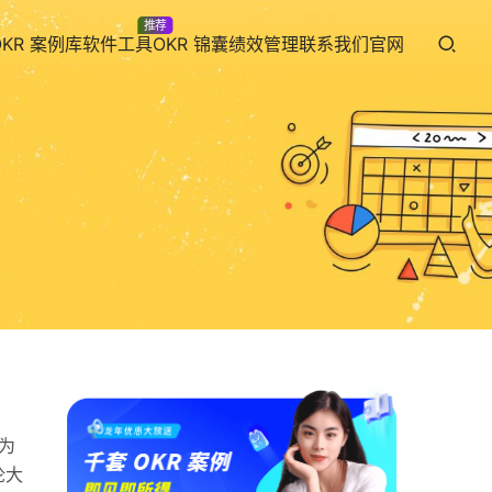
推荐
OKR 案例库
软件工具
OKR 锦囊
绩效管理
联系我们
官网
为
论大