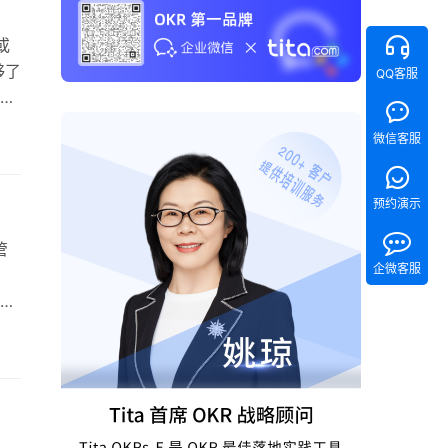
或
够了
QQ客服
解
馈
微信客服
些
领
预约演示
管
企微客服
反馈
供
管
首次