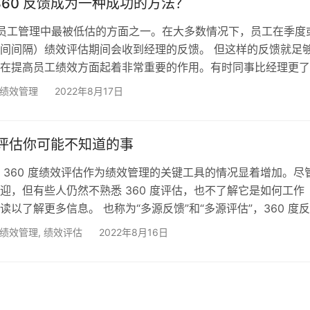
360 反馈成为一种成功的方法？
员工管理中最被低估的方面之一。在大多数情况下，员工在季度
间间隔）绩效评估期间会收到经理的反馈。 但这样的反馈就足
在提高员工绩效方面起着非常重要的作用。有时同事比经理更了
因此从他们那里获得反馈同样重要。 什么是 360反馈？ 360反
绩效管理
2022年8月17日
评估者反馈，是对个人或群体的绩效数据的系统收集和反馈，这
利益相关者。数据是通过受访者收集的，包括自己、报告经理、
、下属，在某些情况下，还包括客户/客户。然后将…
0 评估你可能不知道的事
 360 度绩效评估作为绩效管理的关键工具的情况显着增加。尽
迎，但有些人仍然不熟悉 360 度评估，也不了解它是如何工作
读以了解更多信息。 也称为“多源反馈”和“多源评估”，360 度
从广泛的利益相关者（例如同事）收集绩效信息，为绩效评估提
绩效管理
,
绩效评估
2022年8月16日
同事、下属、客户、供应商和经理，以及被审查的人。这与由主
层管理人员提供绩效评估输入的传统层级方法形成对比。 军方
0 评估 这种多源反馈的已知用途是第一次世界大战期…