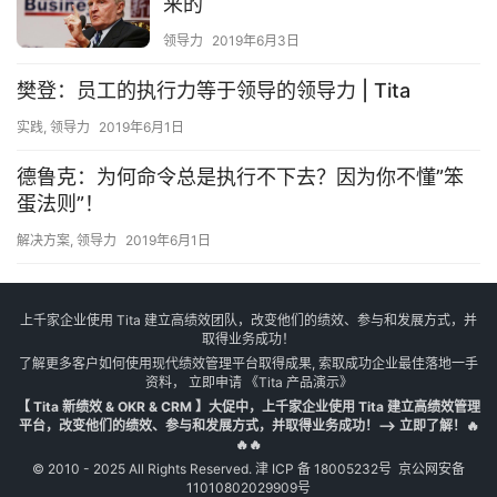
来的
领导力
2019年6月3日
樊登：员工的执行力等于领导的领导力 | Tita
实践
,
领导力
2019年6月1日
德鲁克：为何命令总是执行不下去？因为你不懂”笨
蛋法则”！
解决方案
,
领导力
2019年6月1日
上千家企业使用 Tita 建立高绩效团队，改变他们的绩效、参与和发展方式，并
取得业务成功！
了解更多客户如何使用现代绩效管理平台取得成果, 索取成功企业最佳落地一手
资料， 立即申请
《Tita 产品演示》
【 Tita 新绩效 & OKR & CRM 】大促中，上千家企业使用 Tita 建立高绩效管理
平台，改变他们的绩效、参与和发展方式，并取得业务成功！--> 立即了解！🔥
🔥🔥
© 2010 - 2025 All Rights Reserved.
津 ICP 备 18005232号
京公网安备
11010802029909号