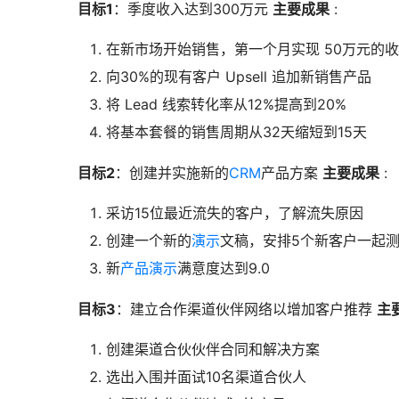
目标1
：季度收入达到300万元
主要成果
:
在新市场开始销售，第一个月实现 50万元的
向30%的现有客户 Upsell 追加新销售产品
将 Lead 线索转化率从12%提高到20%
将基本套餐的销售周期从32天缩短到15天
目标2
：创建并实施新的
CRM
产品方案
主要成果
:
采访15位最近流失的客户，了解流失原因
创建一个新的
演示
文稿，安排5个新客户一起
新
产品演示
满意度达到9.0
目标3
：建立合作渠道伙伴网络以增加客户推荐
主
创建渠道合伙伙伴合同和解决方案
选出入围并面试10名渠道合伙人