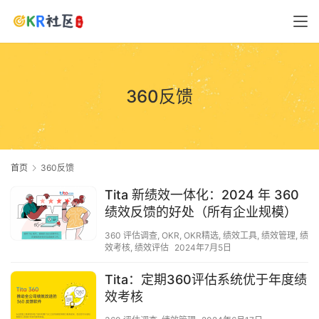
360反馈
首页
360反馈
Tita 新绩效一体化：2024 年 360
绩效反馈的好处（所有企业规模）
360 评估调查
,
OKR
,
OKR精选
,
绩效工具
,
绩效管理
,
绩
效考核
,
绩效评估
2024年7月5日
Tita：定期360评估系统优于年度绩
效考核