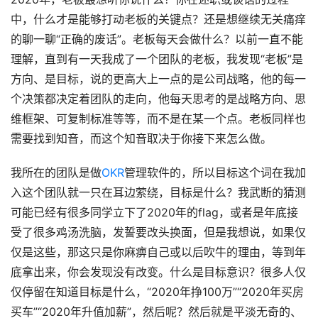
中，什么才是能够打动老板的关键点？还是想继续无关痛痒
的聊一聊“正确的废话”。老板每天会做什么？以前一直不能
理解，直到有一天我成了一个团队的老板，我发现“老板”是
方向、是目标，说的更高大上一点的是公司战略，他的每一
个决策都决定着团队的走向，他每天思考的是战略方向、思
维框架、可复制标准等等，而不是在某一个点。老板同样也
需要找到知音，而这个知音取决于你接下来怎么做。
我所在的团队是做
OKR
管理软件的，所以目标这个词在我加
入这个团队就一只在耳边萦绕，目标是什么？我武断的猜测
可能已经有很多同学立下了2020年的flag，或者是年底接
受了很多鸡汤洗脑，发誓要改头换面，但是我想说，如果仅
仅是这些，那这只是你麻痹自己或以后吹牛的理由，等到年
底拿出来，你会发现没有改变。什么是目标意识？很多人仅
仅停留在知道目标是什么，“2020年挣100万”“2020年买房
买车”“2020年升值加薪”，然后呢？然后就是平淡无奇的、