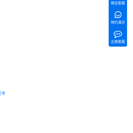
微信客服
预约演示
企微客服
置考
 《Tita 新CRM销售管理一体化》 