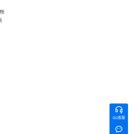
，
所
新
QQ客服