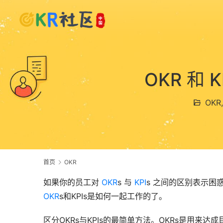
OKR 和
OKR
首页
OKR
如果你的员工对 
OKR
s 与 
KPI
s 之间的区别表示
OKR
s和KPIs是如何一起工作的了。
区分OKRs与KPIs的最简单方法。OKRs是用来