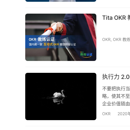
革命时期的组
效率。 举个
候，一个工人
Tita O
技术要…
OKR
,
OKR 教
执行力 2.
不要把执行当
略，使其不至
企业价值链由
支持 资源，
OKR
2020
我们应该对每
略的执行力只