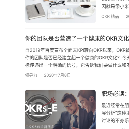
因就是像小米
习优秀的管理
OKR 精品
2
才能把它做好
歌、领英这种
正因为在国外
你的团队是否营造了一个健康的OKR文化
自2019年百度宣布全面去KPI转向OKR以来，O
你的团队是否已经建立起一个健康的OKR文化？今
标传递出一个明确的信号，它告诉我们要做什么和不
司、团队和个人明确什么是最重要的，一般而言，
领导力
2020年7月8日
焦。 二、自下而上的设定目标 为了促进员工的参
职场必读
最近经常在朋
展分析”这种
讨论的不亦乐
各行各业都带