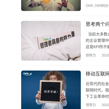
以了解事情需
OKR
,
OKR的
成果（”OK
略和规划有什
读…
思考两个问
当前大多数企
的企业管理中
这是KPI所
越来越多的企
领导力
202
年“OKR之
成功，而谷歌
谷的很多知名
移动互联
近现代的社会
联网时代，我
下工业革命时
世界中期在英
领导力
202