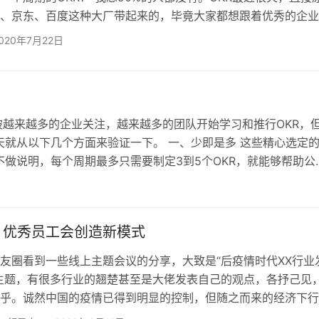
、京东、百度这种大厂带起来的，毕竟大家都想跟着优秀的企业
方式。但对于大多数中小企业来说，不具备大厂的OKR资源但
020年7月22日
呢？ 国内懂OKR的专家不多，就像你百度看到的大多数案例都
国外公司，虽然出现的很早，但是在国内确实一个起步的阶段。
的企业有了很成功的经验与模式，才逐渐在国内盛行。所…
KR被越来越多的企业关注，越来越多的团队开始学习和推行OKR，
天就从以下几个方面来验证一下。 一、少即是多 这些精心选定
做说明，每个周期最多只需要制定3到5个OKR，就能够帮助公
每个目标都应该与5个或更少的关键结果相对应，即对优先事项
与，应该鼓励团队和个人…
：优秀员工会创造新模式
友圈看到一些线上主题会议的分享，大致是“后疫情时代XX行业
主题，有很多行业的翘楚甚至是大佬发表自己的观点，各抒己见
乎。诚然中国的疫情已得到明显的控制，但随之而来的经济下行
来的影响，尤其是像餐饮、零售、院线这种行业，所以从上到下