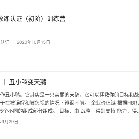
织管理开始强调科学化和标准化，目的是要解放劳动力，提高生
例子大家都应该听说过，生活中经常会用到的绣花针，在以前的
一天都很难制作出来一根，因为这个工人要负责所有的制作环节
KR 教练认证（初阶）训练营
练认证
2020年10月15日
0 ｜ 丑小鸭变天鹅
作丑小鸭。它其实是一只美丽的天鹅，它可以拯救你的目标和战
于在被误解和被忽视的情况下徘徊不前。 企业价值链 根据HBR
5个不同的组成部分组成。 目标，由 战略，得到支持 能力，得
得到支持 管理 让我们简化一下： 目标，支持 战略，得到支持 执
年9月29日
一个环节给予同等的重视。没有执行力的目标是一纸空文。没有
是往墙上扔泥巴。我们需要这三者。 执行力–丑小鸭 让谷歌来