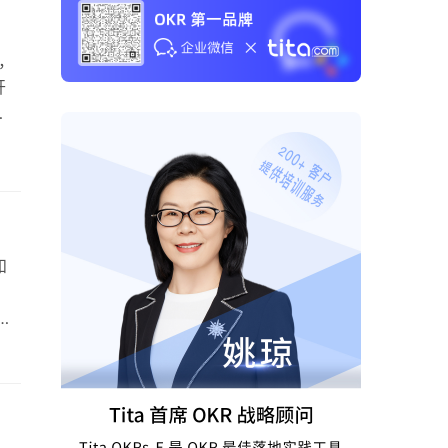
，
开
面：
益
是一
和
这
寥无