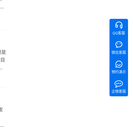
学
如何
是谷
也
QQ客服
但是
微信客服
的目
预约演示
的聚
企微客服
发
，
给
的