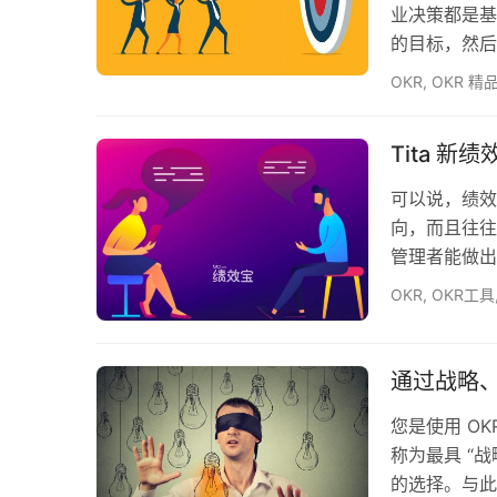
业决策都是基
的目标，然后
25%。同时
OKR
,
OKR 精
10%的定价
Tita，我
Tita 
需要直接与收
可以说，绩效
向，而且往往
管理者能做出
设定过程都是
OKR
,
OKR工具
不够具体和及
么，有什么选
许管理者和员
通过战略、
结合…
您是使用 O
称为最具 “
的选择。与此