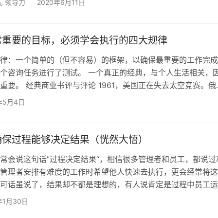
品
,
领导力
2020年6月11日
苏”也变成了必须面对的难题。一个优秀的社会体制能体现出这个国
比如我们国家；一个优秀的企业也会不畏困难寻找出路，比如网
卖烧烤的自救行动。同样一个企业想要打破困境、迎难而上，离
常重要的目标，必须学会执行的四大规律
律：一个简单的（但不容易）的框架，以确保最重要的工作完成
个咨询任务进行了测试。 一个真正的经典，与个人生活相关，
重要。 经典商业书评与评论 1961，美国正在失去太空竞赛。俄
了人造卫星、Laika和Yuri Gagarin。 尽管有强大的投资和人
年5月4日
航空航天局还是落后了。当克尼迪总统对NASA提出新的挑战时
化。 “我相信，在这个十年结束之前，这个国家应该致力于实现
安全返回地球的目标。” –肯…
确保过程能够决定结果（恍然大悟）
常会说这句话”过程决定结果“，相信很多管理者和员工，都说过
管理者安排有难度的工作时希望他人快速去执行，更会经常将这
可话虽说了，结果却不都是理想的，有人说肯定是过程中员工运
嗯，这确实是一个原因，但是除此之外还有其他造成结果偏差的
年1月30日
确保过程能够决定结果呢？一个前提，一项规定。 一个前提：