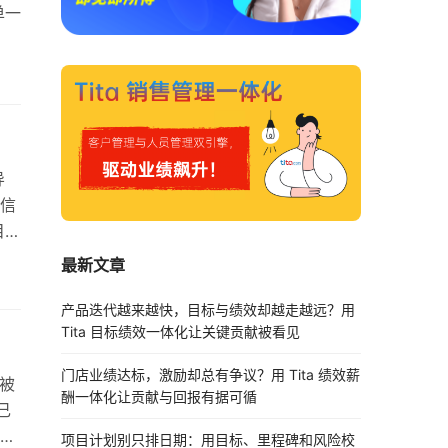
单一
高
在
R
导
信
目标
就
最新文章
那
核允
产品迭代越来越快，目标与绩效却越走越远？用
Tita 目标绩效一体化让关键贡献被看见
查相
门店业绩达标，激励却总有争议？用 Tita 绩效薪
常被
酬一体化让贡献与回报有据可循
己
，
项目计划别只排日期：用目标、里程碑和风险校