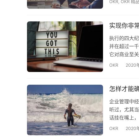
OKR
,
OKR 精
“自救”“复
的强大力量，
很火的幼儿园
实现你非
开优…
执行的四大纪
并在超过一千
它对商业至关
人在大气中发射
OKR
2020
才，美国国家
情况发生了变
类登上月球并
怎样才能
企业管理中经
听过，尤其当
话挂在嘴上，
的方法不对，
OKR
2020
么？怎样才能