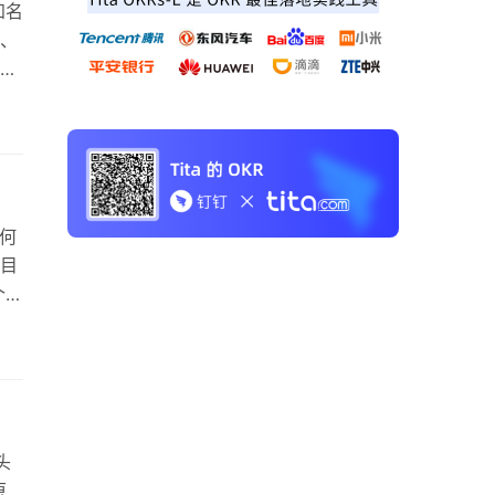
知名
模、
的
公开
么要
…
任何
目
个人
。
，
您
头
原