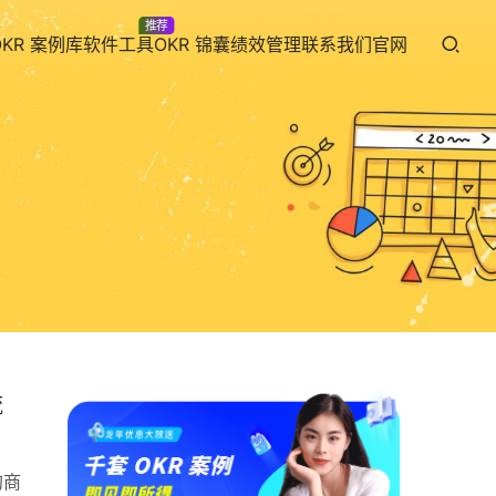
推荐
OKR 案例库
软件工具
OKR 锦囊
绩效管理
联系我们
官网
流
的商