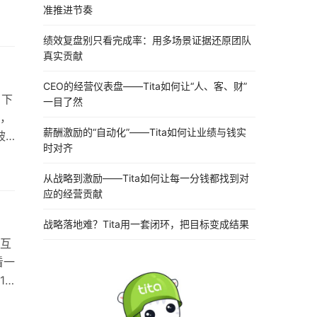
关键
准推进节奏
与战
绩效复盘别只看完成率：用多场景证据还原团队
但
真实贡献
CEO的经营仪表盘——Tita如何让“人、客、财”
当下
一目了然
，
薪酬激励的“自动化”——Tita如何让业绩与钱实
被
时对齐
4
了
从战略到激励——Tita如何让每一分钱都找到对
，硅
应的经营贡献
战略落地难？Tita用一套闭环，把目标变成结果
互
看一
18
业