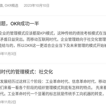
要多长时间，以及何时可以做出发布承诺。 此外，通过目标和
价值
,
OKR精选
2023年10月10日
Rs”）设定目标也越来越受到重视。如何有效地设定它们？OKRs 
么关系？ 很多人在谈论战略、规划和 OKRs 时都会交替使用，
题，OKR成功一半
业的管理模式应该都是KPI模式，这种传统的绩效考核模式在
矛盾日益突出。而移动互联网时代，企业管理趋向于社交化管理
不能给与的，所以OKR这一更适合企业当下及未来管理的模式开始
业所青睐。 其实OKR是一个完成成熟的目标管理体系，早在197
0年11月3日
父”、英特尔创始人安迪 · 格鲁夫就已经在英特尔内部实施，并获得
的成功也与OKR这一管理模式有着密不可分的关系。而到现在
企业如领英、亚马逊等都已经实现了OKR管理…
网时代的管理模式：社交化
发展经历过这样三个阶段：工业革命时代、信息革命时代、移动
们来看一看各个阶段的组织管理模式到底有怎样的特点。 先来
代。工业革命时代一个显著的标志就是传统手工向机器的转变，
国开始改革。传统手工劳作方式是压榨劳动力，效率低下，而工
0年11月2日