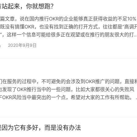
等的关注。 目标(3,200,00…
有站起来，你就想跑？
篇文章，说在国内推行OKR的企业能够真正获得收益的不足10%
既没有搞懂OKR，也没有找到正确的打开方式，往往都是“高调
”，这样一个信息可能给很多正在观望或在推行的朋友很大的打
很长时间了，从我们接触到的客户来看，这个数据应该分为两方
品
2020年9月9日
真正能继续用起来的企业也就是10%，但在推行的过程中能够受
多，但这并没有持续下来，最后不了了之。在国外，OKR已经
理体系，大量的实践验证了这个模式的正确性，但是在国内，为
们在服务的过程中，不可避免的会涉及到OKR推广的问题，直接
发现了OKR推行当中的一些问题，比如大家都很关心的失败风
OKR风险当中最突出的一个点，希望对大家的工作有所帮助。 
板圈子里面，但它更像“飞蛾扑火”，真正能够在OKR中受益的寥
谷歌、领英、脸书等一样，能够成为…
是因为它有多好，而是没有办法