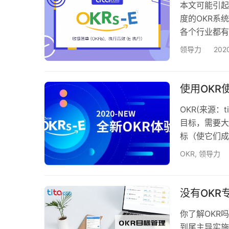
本文可能引起
度的OKR系
各个行业都有
OKR发展确
领导力
202
声明要全面O
OKR的本质
变革？历史上
使用OKR
OKR(来源：
目标，需要大
标（使它们成
和组织成长的
OKR
,
领导力
您可以成为下一
您的组织可以
的目标是成为
没有OKR
你了解OKR
到尾主导实施