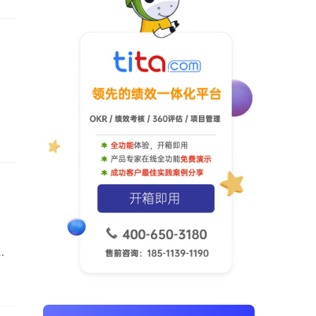
产
时
，
，
到
行
战
看看