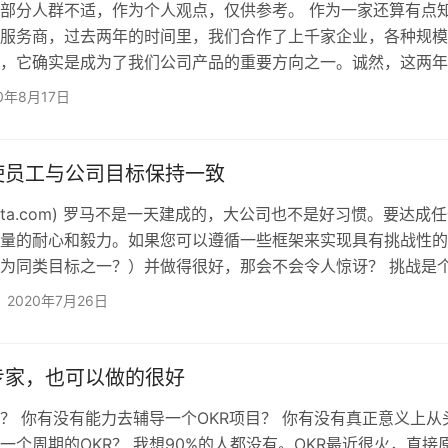
部分人群不适，作为个人观点，仅供参考。 作为一家还算有点
统服务商，过去两年的时间里，我们合作了上千家企业，各种规
，它确实是成为了我们公司产品的重要方向之一。诚然，这两年
实很火热，小米、百度、京东这种一线公司也加入了这个行列，
0年8月17日
KR，为什么大家对OKR如此热衷呢？难道它真的有如此魅力吗？
是绩效考核工具，推行的本质是一次管理模式的变革，企业为什
有很多次改革，比如商鞅变法、戊戌变法、洋务运动等等，有成
使员工与公司目标保持一致
tita.com) 罗马不是一天建成的，大公司也不是好习惯。要达成
量的耐心和毅力。如果您可以遵循一些框架来实现具有挑战性的
为同类目标之一？）并做得很好，那会不会令人惊讶？ 挑战是
一部分。逐一应对这些挑战是使成就者与梦想家区分开来的地方
2020年7月26日
个杰夫·贝佐斯（Jeff Bezos），埃隆·马斯克（Elon Musk）
成为下一个亚马逊，特斯拉或Google吗？ 答案是肯定的，如果
一个目标，则可以。 目标足…
专家，也可以做的很好
吗？ 你有没有能力去辅导一个OKR项目？ 你有没有真正意义上从
一个周期的OKR？ 我想90%的人都没有。OKR最近很火，直接