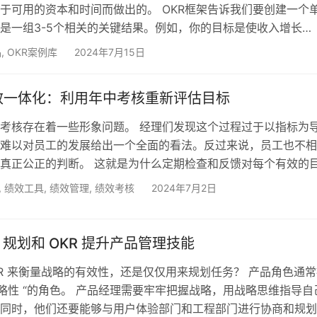
于可用的资本和时间而做出的。 OKR框架告诉我们要创建一个
是一组3-5个相关的关键结果。例如，你的目标是使收入增长
，你通过你的关键结果来达到这个目标。三个关键结果可能是提
品
,
OKR案例库
2024年7月15日
，将更多的网站访问者转化为购买者，以及扩大你的产品系列。 
们认为财务OKR对企业的财务健康有直接影响，在我们看来，财务OK
新绩效一体化：利用年中考核重新评估目标
入、支出、现金余额或现金流挂钩。 谁会从财务OKR中…
考核存在着一些形象问题。 经理们发现这个过程过于以指标为
难以对员工的发展给出一个全面的看法。反过来说，员工也不相
真正公正的判断。 这就是为什么定期检查和反馈对每个有效的
至关重要的。但是，如果你只是每年对目标进行检查，那么反馈
,
绩效工具
,
绩效管理
,
绩效考核
2024年7月2日
时，无法提高员工的绩效，更不用说有效考核目标的进展了。 
择呢？ 进入年中绩效考核，与年度评估过程相比，年中绩效考
工以一种更非正式的方式来检查目标。 当与年度考核和定期检
规划和 OKR 提升产品管理技能
KR 来衡量战略的有效性，还是仅仅用来规划任务？ 产品角色通
战略性 “的角色。 产品经理需要牢牢把握战略，用战略思维指导自
同时，他们还要能够与用户体验部门和工程部门进行协商和规划