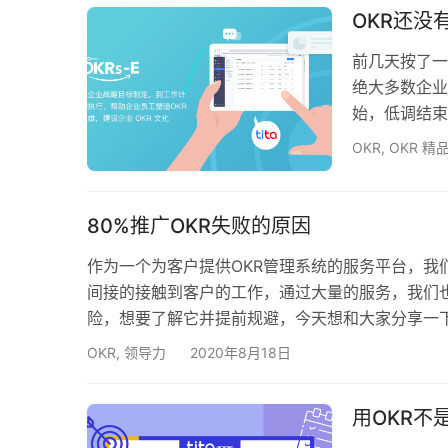
他们是否受到同
OKR还没
前几天按了一
绝大多数企业
始，低调结束
击。做OKR
OKR
,
OKR 精
一是推行之后
的比例要高的
个很成熟的管
80%推广OKR失败的原因
何…
作为一个为客户提供OKR管理系统的服务平台，我
间接的接触到客户的工作，通过大量的服务，我们也
险，想要了解它并提前规避，今天想和大家分享一下
一两年OKR在职场中出现的频率很高，尤其是在老
OKR
,
领导力
2020年8月18日
几，至少国内没有哪个企业真正向国外企业，比如
用OKR不