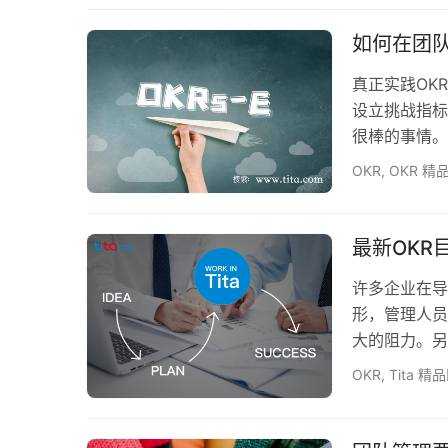
项目战略的执
一致，如何能
如何在团队
得项…
真正实践OK
设立挑战指标
很棒的事情。
想的好，为什
OKR
,
OKR 精
解决，很多时
再或者是：没
并没有带来什
最新OK
许多企业在导
形，管理人员
大的阻力。另
实施的效果。
OKR
,
Tita 精
想去哪里？”
问题；但缺少
E 目标计划执