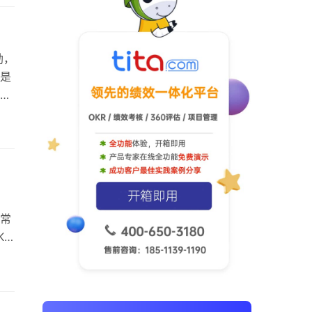
划
取
勃，
理是
设
刻被
。
好像
非常
KR
“我
”的
s-