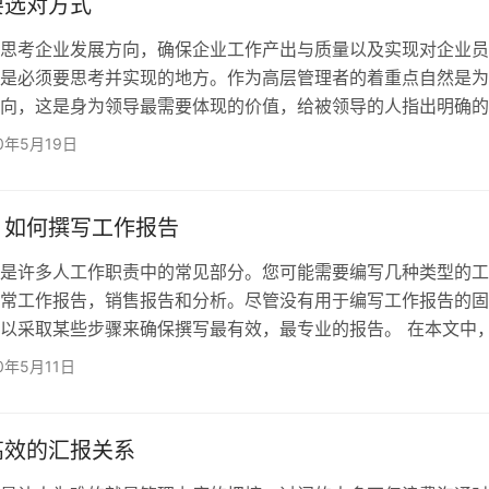
要选对方式
思考企业发展方向，确保企业工作产出与质量以及实现对企业员
是必须要思考并实现的地方。作为高层管理者的着重点自然是为
向，这是身为领导最需要体现的价值，给被领导的人指出明确的
层管理者则更多的精力要花费在保证团队产出与质量和实现对员
20年5月19日
，管理重心有偏差但无论是哪一个层级都需要为此付出很大的精
内容无法改变，但我们可以决定的是去实现管理工作的方式 基
管理法，适用于基层管理者对工作产出和质量的控制。 将团队
：如何撰写工作报告
是许多人工作职责中的常见部分。您可能需要编写几种类型的工
常工作报告，销售报告和分析。尽管没有用于编写工作报告的固
以采取某些步骤来确保撰写最有效，最专业的报告。 在本文中
是工作报告，如何编写有效的报告以及可用于起草自己的工作报
0年5月11日
。 什么是工作报告？ 工作报告是正式文档，讨论与您的工作方
题的信息。大多数工作报告都是针对特定受众的，例如经理。在
编写各种报告，包括销售报告，每日报告，预算报告和业务数据
高效的汇报关系