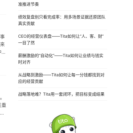
准推进节奏
进度
道我
绩效复盘别只看完成率：用多场景证据还原团队
时
真实贡献
CEO的经营仪表盘——Tita如何让“人、客、财”
事
一目了然
来
中每
薪酬激励的“自动化”——Tita如何让业绩与钱实
。
时对齐
有
从战略到激励——Tita如何让每一分钱都找到对
诺
应的经营贡献
都很
战略落地难？Tita用一套闭环，把目标变成结果
。
关重
等
是
基于