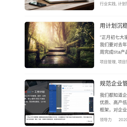
样。 然而现
行业实践
,
计划
待着对方的回
切让作为管理
一件耗时又耗
用计划沉
的，比…
“正月初七大
我们要对去年
周完成tit
生，猪年回家
项目管理
,
项目
未能如大家所
正是因为你做
为所带来的的
规范企业
我们都知道企
优质、高产低
框架，对企业
机制，即实现
领导力
20
个企业都需要