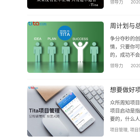
领导力
20
的。 对于管
怎么样？成果
做了什么?工
周计划与
给上级…
争分夺秒的创
情，只要你可
的，成功不会
个人每天都可
领导力
20
一段时间后回
的工作进度为
一件事情的时
想要做好
紧急很…
众所周知项目
项目启动是指
要的，什么人
问题都在这里
项目管理
,
项目
当战略规划包