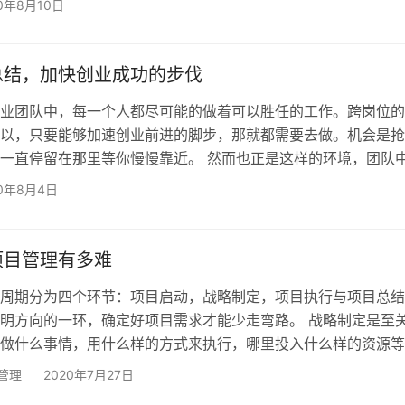
20年8月10日
理者来说，管理最大的难题在于我怎么知道我的下属做了什么？
如何？ 对于下级来说，被管理的难题在于我怎么让我的上级知
作完成到什么程度？成果如何？ 理想化的管理当然是下级能够及
总结，加快创业成功的步伐
业团队中，每一个人都尽可能的做着可以胜任的工作。跨岗位的
以，只要能够加速创业前进的脚步，那就都需要去做。机会是抢
一直停留在那里等你慢慢靠近。 然而也正是这样的环境，团队
能面临着一堆突发事件，反而扰乱了自己本来应该去完成的事情
20年8月4日
想一下只会觉得自己很忙，但忙了什么却说不出所以然，本来该
什么没有达到也只能归功于事情太多。逐渐的大家不敢再轻易承
间，就怕被突然事情打乱了整个节奏。 事情很多，每一件看似
项目管理有多难
周期分为四个环节：项目启动，战略制定，项目执行与项目总结
明方向的一环，确定好项目需求才能少走弯路。 战略制定是至
做什么事情，用什么样的方式来执行，哪里投入什么样的资源等
需要得到规划，战略制定的好执行就能避免很多意外情况。尤其
管理
2020年7月27日
含风险管理的时候，项目的如期完成就能够得到更大的保障。 