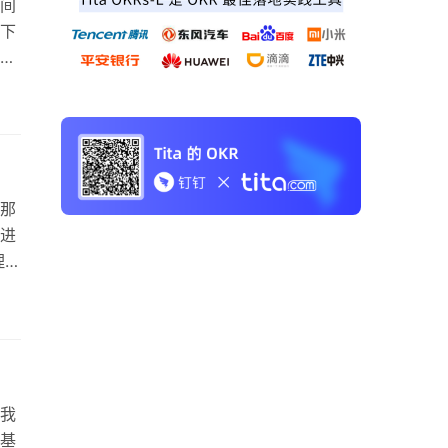
间
下
也
以
周
的
那
进
理想
者
个
多
按
我
基