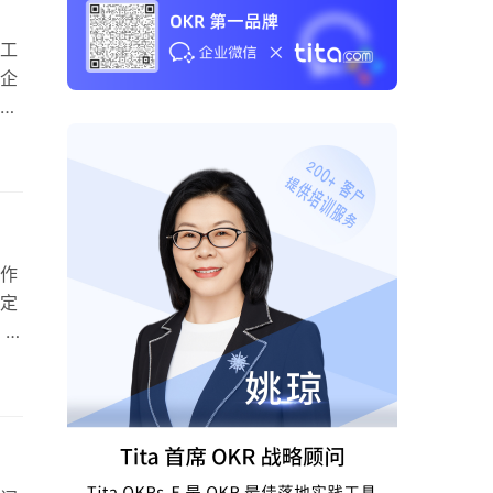
工
企
前
工
础管
一周
作
定
，我
告
面
工
分