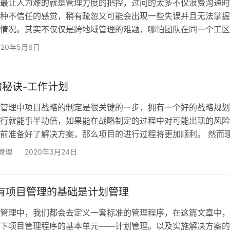
最让人为难的就是管理力度的把控，过问的太多不仅浪费沟通时
种不信任的感觉，稍有疏忽又可能会出现一些失误并且无法掌握
情况。其实不仅仅是跨地域管理的难题，哪怕团队在同一个工区
情况，所以想要带好一个团队该如何去管理建立高效的汇报关系
020年5月6日
荐使用工作计划。 工作计划即下属一段时间内计划要完成的工作
作的时间安排和执行规划。通常我们以周为单位，规定下属将本
情发布为计划表中的一个个任务，在任务上标注完成该任务需要
秘诀-工作计划
管理中项目战略的制定是很关键的一步，拥有一个好的战略规划
行就能事半功倍，如果能在战略制定的过程中对可能出现的风险
前准备好了解决方案，那么项目的进行过程将更加顺利。 然而
示却没有那么简单。一个好的项目战略该如何制定成为很多管理
管理
2020年3月24日
更不用说还要做风险管理。做长期项目是要拆分项目节点的，这
在遵循的一个原则，但时间划分是一个难题。不同的阶段该划分
保证时间评估的准确性是最重要的问题。项目战略的制定是为了
所有项目管理的基础是计划管理
管理中，我们都会去定义一套标准的管理程序，在这篇文章中，
下项目管理程序的基本单元——计划管理。以及实施解决方案的