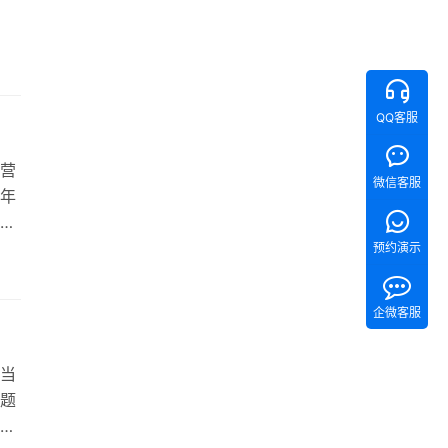
QQ客服
营
微信客服
年
有
计划
预约演示
式
划
企微客服
当
题
一