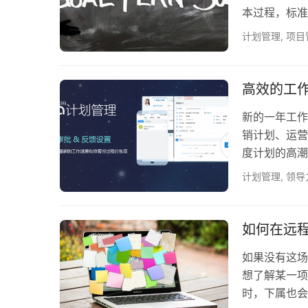
本过程，标准
计划管理
,
项目
高效的工
新的一年工作
销计划、运营
度计划的高潮
着怎样的关系
计划管理
,
领导
不是对方向和
的计划方案一
最大的缺陷就
如何在远
那…
如果没有这场
想了解某一项
时，下属也会