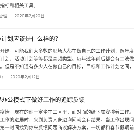
指标和相关工具。
管理
2020年2月20日
作计划应该是什么样的？
开始，可能我们大多数的职场人都在做自己的工作计划，像年度
计划、活动计划等等都是高频类型。每年过年前后都会有二波做
。但是不知道有多少人在做自己的目标，目标和工作计划之间，
？ 那么工作计划应该如何制定，制定工作计划的依据是什么？
力
2020年2月12日
愿望的罗列,也不是做任务列表,更不是写个目标清单。清单罗列
直都是最常见的,一逮一个准,大家也乐于去做这种方案，这种计
是:看似振奋人心,实则没有针对具体问题,更没有解决任何问题。
程办公模式下做好工作的追踪反馈
疫情，现在的你一定坐在工区里，面对面的给下属安排着工作。
工作的进展时，来到负责人身边询问就会有结果。当工作出现问
第一时间找到你来反馈问题商议解决方案，一切都和春节假期前