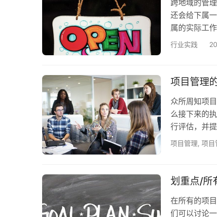
跨地域的管理
还会给下属一
属的实际工作
会出现类似的
行业实践
2
呢？ 首先推
及完成这些工
计划要做的事
项目管理的
工时，待估…
众所周知项目
么接下来的执
行评估，并提
是没好的，显
项目管理
,
项目
头疼的问题，
是很多管理者
少时间，如何
划重点/
计划进行…
在所有的项目
们可以讨论一