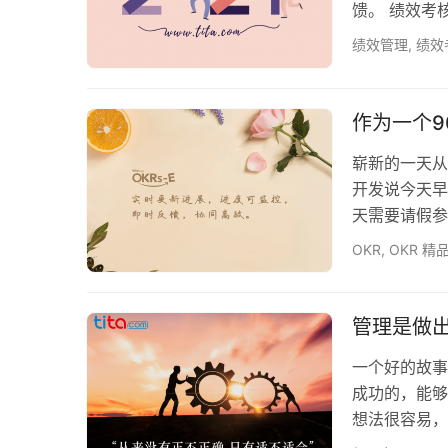
馈。 绩效考核
晋升和纪律。
绩效管理
,
绩效
训需求。 它
效管理系统的
加一致。正确
作为一个
崭新的一天从
开发说今天早
天需要请假参
计划。 快速
OKR
,
OKR 精
计划。每天早
业公司的一员
一秒都花在刀
管理是做
一个好的故事
成功的，能够
想法很容易，
筋去想怎么带