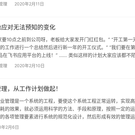
在的你只能对着电脑，对着手机来安排工作，只能发出询问消息
管理
2020年2月11日
复，只能时时刻刻关注着你的聊天框怕错过需要解决的问题。这
者的你觉得工作更累了，需要花费的时间也更多了，远程办公真
力的事情。 但并不是所有的管理者都在远程办公的模式下劳累
稳应对无法预知的变化
家要10点之前到公司呀，老板给大家发开门红红包。” “开工第一
的工作进行一个总结然后进行新一年的开工仪式。” “我们要在
a产品在飞书应用平台的上线！” …… 类似这样的计划大家应该都不
过年前每个公司每个团队都有类似如此的规划，然而鼠年第一周
管理
2020年2月10日
愿将计划执行到位，这正印证那了那句俗语“计划赶不上变化”。
了计划，所以你才能感知到环境的变化，才能更有准备的化解变
阻碍，才能更有把握的抓住变化背后隐藏的机遇。如…
管理，从工作计划做起！
业管理是一个系统的工程，要使这个系统工程正常运转，实现高
耗的效果，就必须运用科学的方法、手段和原理，按照一定的运
的各项管理要素进行系统的规范化设计，然后形成有效的管理运
企业的规范化管理。 从我们最基本的业务单元,工作计划来说。 
20年2月6日
围绕目标制定周期性工作计划，并且需要及时了解计划执行过程