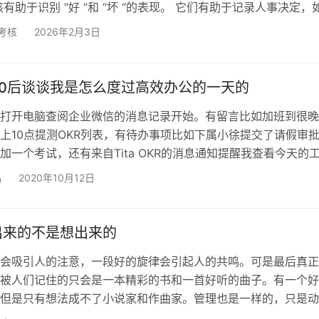
有助于识别 “好 “和 “坏 “的表现。 它们有助于记录人事决定，
 他们协助管理层做出保留或终止的决定。 绩效考核有助于确定
考核
2026年2月3日
们有助于人事规划，包括人员配置。 在大多数情况下，部署一套
好处包括： 1. 连贯性对员工的晋升、调职或其他行动的选择应
…
90后谈谈我是怎么度过高效办公的一天的
打开电脑查阅企业微信的消息记录开始。有留言比如加班到很晚
上10点提测OKR列表，有待办事项比如下属小徐提交了请假审
加一个考试，还有来自Tita OKR的消息通知提醒我查看今天的
完成小徐的审批申请，点开Tita查看本月OKR下今天应该进行的
品
2020年10月12日
上提醒自己聚焦核心在最重要的事情上已经成为一种习惯，作为
，每天要处理的繁杂的事情非常之多，但想要实现目标就必须将
刃上，一份清晰的计划表成为我的首选。 明确了今天…
出来的不是想出来的
会吸引人的注意，一段好的旋律会引起人的共鸣。可是最后真正
被人们记住的只会是一本精彩的书和一首好听的曲子。有一个好
但是只有想法成不了小说家和作曲家。管理也是一样的，只是动
好团队是不会取得真正的成效的，好的管理方式必定是实验出来