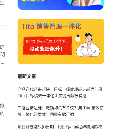
如
培
绩
该更
的
批明
工作
执行
最新文章
创
每
产品迭代越来越快，目标与绩效却越走越远？用
Tita 目标绩效一体化让关键贡献被看见
能
门店业绩达标，激励却总有争议？用 Tita 绩效薪
的
酬一体化让贡献与回报有据可循
脑
项目计划别只排日期：用目标、里程碑和风险校