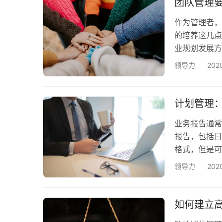
团队管理
作为管理者，
的培养这几点
业规划发展方
进方向。中低
领导力
20
能力的培养上
力。虽然工作
理：工作计划
计划管理
需要完成…
业务报告通常
报告，包括日
格式，但是可
们将讨论什么
领导力
202
的模板和示例
相关的特定主
作中可能需要
如何建立
析报告…