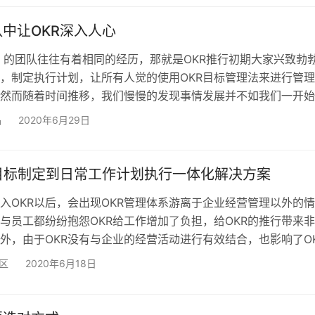
行看似就是按部就班，但是执行过程中如何确保实际进度能与规
及时发现风险点是一个非常关键的地方。追踪控制好了进度才能
中让OKR深入人心
R 的团队往往有着相同的经历，那就是OKR推行初期大家兴致勃
，制定执行计划，让所有人觉的使用OKR目标管理法来进行管
然而随着时间推移，我们慢慢的发现事情发展并不如我们一开始
么呢？ 或许是：每天都会有一些突发事情，并且看起来需要立
品
2020年6月29日
候我们的想法时：先解决这些突发事情，延期的计划再做打算吧
有人再讨论OKR了，我们的工作和以前并没有什么区别，OKR
么改变，忽略这个没什么改变的目标吧。 总结下来的共同…
R目标制定到日常工作计划执行一体化解决方案
入OKR以后，会出现OKR管理体系游离于企业经营管理以外的情
与员工都纷纷抱怨OKR给工作增加了负担，给OKR的推行带来
外，由于OKR没有与企业的经营活动进行有效结合，也影响了O
 为什么？ 大多数企业在OKR制定完成后，明确了目标，解决了
品区
2020年6月18日
的问题；明确了关键成果，解决了“我怎么知道我是否到达那里？
达成OKR目标的行动计划，没有明确“我怎么到达那里？”。 OKR
行框架（图片来源：okrs-e.co…