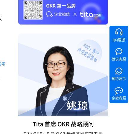
以
QQ客服
微信客服
置考
 《Tita 新CRM销售管理一体化》 
预约演示
企微客服