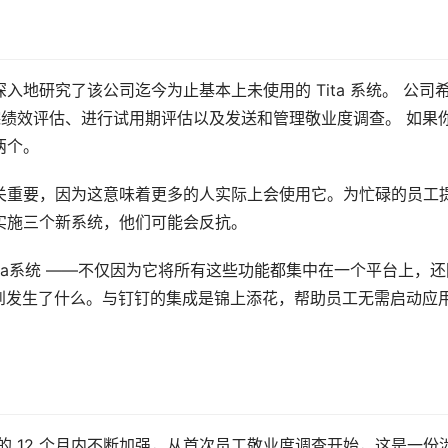
地研究了该公司迄今为止基本上未使用的 Tita 系统。 公司
踪绩效评估、进行试用期评估以及发送和管理敬业度调查。 如果
两个。
关重要，因为这意味着更多的人实际上会使用它。为忙碌的员工
实施三个新系统，他们可能会反抗。
ta系统 ——不仅因为它将所有这些功能都集中在一个平台上，还
易看到发生了什么。与钉钉的集成是锦上添花，帮助员工无需启动应
在接下来的 12 个月内不断加强，从首次员工敬业度调查开始，这是一份