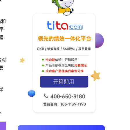
估和
平
框
这对
要
学
。