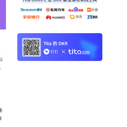
公
。
，
来
作