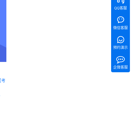
QQ客服
微信客服
预约演示
企微客服
置考
 《Tita 新CRM销售管理一体化》 