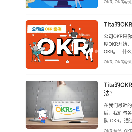
OKR
,
OKR案
样的公司已经
部署一个目标
如果使用得当
Tita的O
公司OKR是
度OKR开始
OKR。 什
立它们： 雇
OKR
,
OKR案
品牌重塑、活
更新或功能 
度OKR案例 
Tita的
法？
在我们最近的
后，我们与各
队 OKR。
况下，团队自
OKR 精品
,
OK