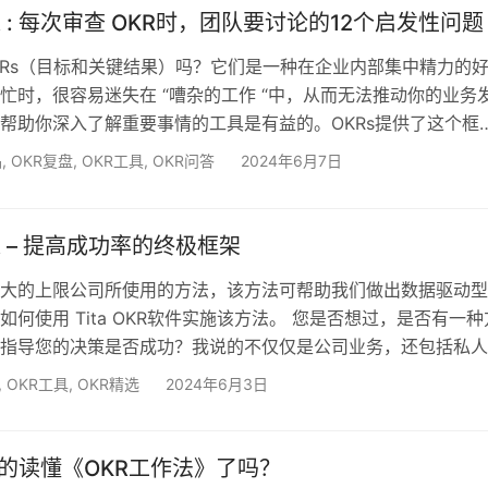
哪？ …
KR : 每次审查 OKR时，团队要讨论的12个启发性问题
Rs（目标和关键结果）吗？它们是一种在企业内部集中精力的
忙时，很容易迷失在 “嘈杂的工作 “中，从而无法推动你的业务
帮助你深入了解重要事情的工具是有益的。OKRs提供了这个框
在正确的轨道上。 写好OKR是一门艺术，我们在以前的博客中
品
,
OKR复盘
,
OKR工具
,
OKR问答
2024年6月7日
行起来也是一门艺术。成功的核心是每季度的回顾会，在回顾会
进行RAG评级。我们帮助我们的客户完成这个过程，查看任何不
样…
KR – 提高成功率的终极框架
大的上限公司所使用的方法，该方法可帮助我们做出数据驱动型
如何使用 Tita OKR软件实施该方法。 您是否想过，是否有一种
指导您的决策是否成功？我说的不仅仅是公司业务，还包括私人
 如果答案是肯定的，那你就来对地方了！我将向你展示一个框
,
OKR工具
,
OKR精选
2024年6月3日
用和对我们的战略产生巨大影响而名垂青史。我要告诉你的就是
雄心壮志成真 你可能想知道 OKR 是什么意思。这个词是目标和关
而言之，它是一种目标设定方法，已被世界上一些最…
 你真的读懂《OKR工作法》了吗？