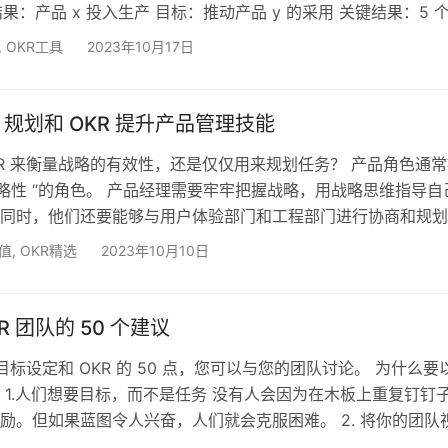
结果：产品 x 投入生产 目标：推动产品 y 的采用 关键结果：5 
产品 在这篇文章中，我决定写下我对好的 OKR 的定义。我的想法
,
OKR工具
2023年10月17日
一知半解的演讲、博客文章和书籍中学到的东西演变而来，现在
十多年中使用它们来设定团队目标的经验。 目标 目标是叙述性
实现这一结果的战略重点和观…
规划和 OKR 提升产品管理技能
KR 来衡量战略的有效性，还是仅仅用来规划任务？ 产品角色通
战略性 “的角色。 产品经理需要牢牢把握战略，用战略思维指导自
同时，他们还要能够与用户体验部门和工程部门进行协商和规划
要多长时间，以及何时可以做出发布承诺。 此外，通过目标和
价值
,
OKR精选
2023年10月10日
Rs”）设定目标也越来越受到重视。如何有效地设定它们？OKRs 
么关系？ 很多人在谈论战略、规划和 OKRs 时都会交替使用，
R 团队的 50 个建议
标设定和 OKR 的 50 点，您可以与您的团队讨论。 为什么要
 1.人们想要目标，而不是任务 没有人会因为在木板上重复钉钉
励。但如果蓝图令人兴奋，人们就会克服困难。 2. 将你的团队
果你告诉你的团队要做什么，他们只会做你能看到的范围。但如