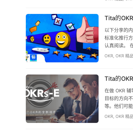
的主人翁意识
进展进行监督
Tita的
OKR 的范
以下分享的内容
标准化推行方
认真阅读。 
OKR 的管
OKR
,
OKR 精
定阶段、执行
等具体的工作信
训、资料模板
Tita的
在做 OKR
目标的方向不
等。他们可能
后的 OKR
OKR
,
OKR 精
OKR 并不难，
Results