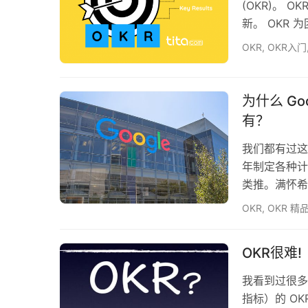
(OKR)。 O
新。 OKR
用正确，OK
OKR
,
OKR入门
OKR如何为
并推动组织内的
Grove)创造
为什么 Go
有？
我们都有过这
年制定各种计
类推。满怀希
当明年新年到
OKR
,
OKR 精
了呢？我想大
“今年制定目
OKR很难!
意志力，却低
有一个…
我看到过很多
指标）的 O