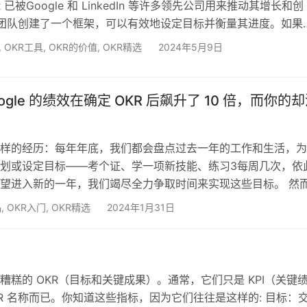
KR 已被Google 和 LinkedIn 等许多领先公司用来推动其增长和创
 为团队创建了一个框架，可以有效地设定目标并衡量其进度。如果
R 可以激发整个组织的创造力、协作和创新。 在这里，我们将介
,
OKR工具
,
OKR的价值
,
OKR精选
2024年5月9日
公司创新做出贡献，以及管理者和领导层如何利用 OKR 来激励团
创新。 什么是 OKR？ OKR 由英特尔的安迪·格罗夫 (Andy
，后来在 20 …
ogle 的绩效在确定 OKR 后飙升了 10 倍，而你的
样的经历：每年年底，我们都会盘点过去一年的工作和生活，为
划或设定目标——考个证、学一项新技能、练习3每周几次，依
望进入新的一年，我们竭尽全力争取时间来实现这些目标。 然
来时，我们回顾过去的一年，那些美好的计划到底有多少真正完
品
,
OKR入门
,
OKR精选
2024年1月31日
多数人的答案是：勉强令人满意或根本不令人满意。 为什么这
标，推到明年目标清单”的模式如此普遍？我们似乎总是高估自己
估了拖延的诱惑。虽然我们不愿意承认，但我们每个人内心深处
糟糕的 OKR（目标和关键成果）。通常，它们只是 KPI（关键
KR 名称而已。你知道这些指标，因为它们往往是这样的: 目标：