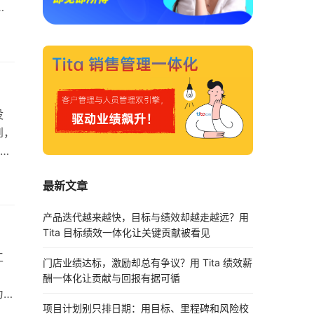
段
KR
件、
目
没
到，
了
让你
最新文章
回顾
R
产品迭代越来越快，目标与绩效却越走越远？用
Tita 目标绩效一体化让关键贡献被看见
工
门店业绩达标，激励却总有争议？用 Tita 绩效薪
酬一体化让贡献与回报有据可循
为创
项目计划别只排日期：用目标、里程碑和风险校
b这