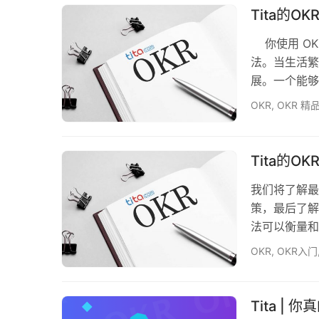
我们到底要去
Tita的O
你使用 OK
法。当生活繁
展。一个能够
架，使你保持
OKR
,
OKR 精
讨论过。但执
对每个OKR
色的目标。这
Tita的O
我们将了解最
策，最后了解
法可以衡量和
活中的选择。
OKR
,
OKR入门
它因其简单易
OKR。 让
果的缩写。简
Tita |