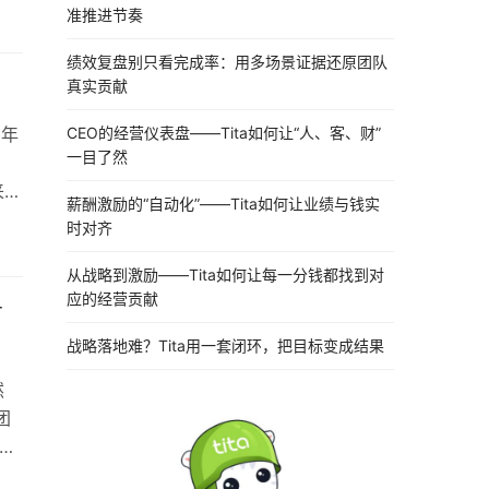
准推进节奏
方式
单，
绩效复盘别只看完成率：用多场景证据还原团队
真实贡献
CEO的经营仪表盘——Tita如何让“人、客、财”
的年
一目了然
来建
薪酬激励的“自动化”——Tita如何让业绩与钱实
如
时对齐
、
从战略到激励——Tita如何让每一分钱都找到对
年
应的经营贡献
方
战略落地难？Tita用一套闭环，把目标变成结果
然
团
些情
更强