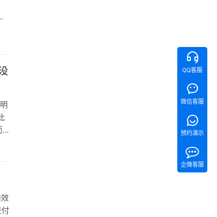
使
绍
队
却没
QQ客服
微信客服
明
此
而，
预约演示
成
种
企微客服
的
都
绩效
交付