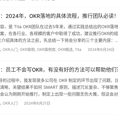
。 所有的公司 OKR 都有一位来自执行团队的所有者，对 OKR 
。 虽然公司的目标和关键结果是为全年设定的，但我们将团队
OKR：2024年，OKR落地的具体流程，推行团队必读
围限定为季度或年度目标和季度…
，是 Tita OKR团队在过去5年来，通过实践总结出的OKR落
案，在各行业、各规模的客户中取得了成功，建议推行OKR的
在介绍具体的方法之前，先总结一下将会分享的三个主要内容：
理理论：了解为什么要这样做； 具体实施的流程：分为准备阶段、
品
,
OKR入门
,
OKR案例
,
OKR案例库
,
OKR精选
,
Tita
2024年6月24日
阶段和复盘阶段，每个阶段需要明确做什么、谁来做、什么时间
息，是OKR有序推行的“指南针”； Tita OKR提供的支持：理
（制度模板、宣传海报模板等）、案例库…
OKR：员工不会写OKR，有没有好的方法可以帮助他们
 辅导的过程中，我发现很多公司在 OKR 制定的环节出现了问题，
清晰、关键结果不如何 SMART 原则、描述冗长复杂、不够聚
会认为刚刚开始推行，制定上出现一些问题无伤大雅，但这会对
 落地产生极大的风险，所以你必须重视起来。而且，制定一个有效
品
,
OKR入门
2024年6月21日
你可以按照以下的方法逐一制定。 OKR（Objectives and Key
）是目标与关键结果法，它代表了两个问题： Objectives（即目标）