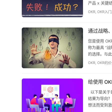
产品 x 关键
队采用 y 
OKR
,
OKR入门
从很久以前在
基于我在过去
的，表达的是
通过战略、
您是使用 O
称为最具 “
的选择。与此
以了解事情需
OKR
,
OKR的
成果（”OK
略和规划有什
读…
给使用 OK
以下是关于目
结果为导向？
想法而受到激
为聪明人 如