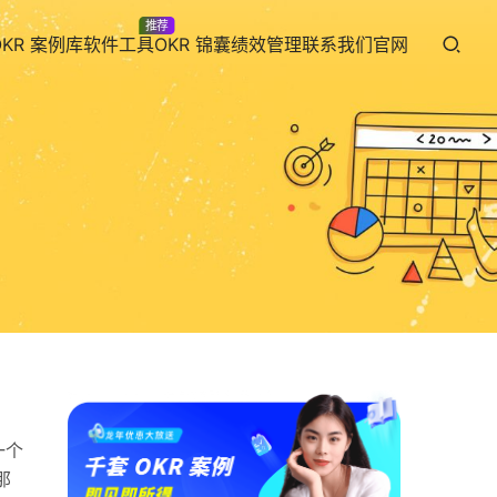
推荐
OKR 案例库
软件工具
OKR 锦囊
绩效管理
联系我们
官网
一个
那