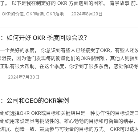
了。 以下是我在制定好的 OKR 方面遇到的困难。 背景故事 前
 OKR 引入了一个相当大的组织。我们培训了一批志愿者成为 O
,
OKR的价值
,
OKR精选
,
OKR落地
2024年8月29日
为期三天，内容包括开始 OKR 教练之旅的一切所需–每一个事
及如何形成好的目标和关键成果。我们详细阐述了从愿景到战略
标到周期目标，这些目标…
KR：如何开好 OKR 季度回顾会议？
一个美好的季度， 你意识到有些人已经接受了OKR，有些人还
很沮丧，因为他们发现每周衡量他们的OKR很困难，其他人则提
正轨有很大帮助。在这个季度，你学到了很多东西，感觉你取得
展。 但是，你如何确保下一季度的工作更加出色？现在是时候
品
2024年7月30日
为新的季度重新设定你的OKR。 你们中的一些人可能非常熟悉
它是敏捷过程中一个熟悉的事件，它是继战略规划和执行之后的OK
阶段。正如你可能已经猜到的，回顾是一个复…
KR：公司和CEO的OKR案例
组织选择OKR OKR或目标和关键结果是一种协作性的目标设定
组织用来设定具有挑战性的、雄心勃勃的目标和可衡量的结果，
踪进展、创造一致、鼓励参与可衡量的目标的方式。 OKR可以成
有目的的工作环境的超级力量。像英特尔、LinkedIn和Airbn