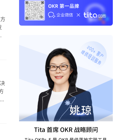
好方
发
已经
上
是绿
决
方
生
架，
键结