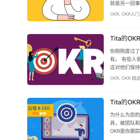
就是另一回事
时间，我们将
OKR
,
OKR入门
教练。研讨会
理论背景，以
标，从年度目
Tita的O
你刚刚度过了
有。 有些人
这对他们保持
一些出色的进
OKR
,
OKR 精
做一个回顾，
的概念 — 
周期的第三个
Tita的O
为什么为您的
具，被团队和
OKR是你跟
造一个员工能够