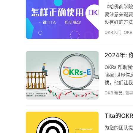
《哈佛商学院
要注意关键要
没有好的方法
OKR工作法
OKR入门
,
OK
2024年:
OKRs 帮
“组织世界信
候，他们让我
–拉里-佩奇
OKR 精品
,
领
Tita的
为您的团队提