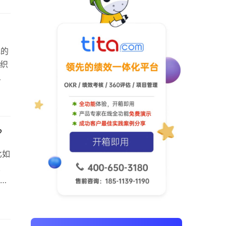
的
！
地的
组织
制
做
论培
？
比如
焦
之
的
：