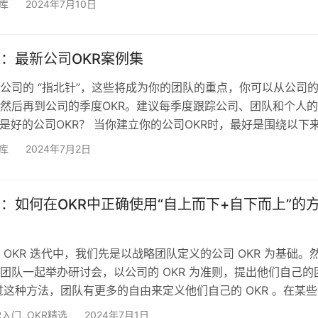
例库
2024年7月10日
利用OKR取得了惊人的成果，但较少有人讨论的是，以正确的
框架可以创造一个巨大的更好的工作环境。 OKR方法论非常简
，OKR可以帮助你的组织创造诸如高产出管…
KR：最新公司OKR案例集
你公司的 “指北针”，这些将成为你的团队的重点，你可以从公司
，然后再到公司的季度OKR。建议每季度跟踪公司、团队和个人的
么是好的公司OKR？ 当你建立你的公司OKR时，最好是围绕以下
佣和员工成长计划 营销线索和管道的贡献 市场营销主导的举措，
例库
2024年7月2日
动或设计 销售收入目标和市场扩张 产品主导的计划，如新版本
服务举措，如支持请求指标、处理时间、改进效率等 公司层面的
目标…
OKR：如何在OKR中正确使用“自上而下+自下而上”的
 OKR 迭代中，我们先是以战略团队定义的公司 OKR 为基础。
团队一起举办研讨会，以公司的 OKR 为准则，提出他们自己的
通过这种方法，团队有更多的自由来定义他们自己的 OKR 。在某
己承担了公司的OKR。 有效的方法： 团队对自己的 OKR 有了
R入门
,
OKR精选
2024年7月1日