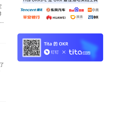
定
并
也是
了
时