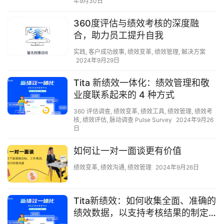
年9月30日
360度评估与绩效考核的深度融
合，助力员工提升自我
实践
,
客户成功故事
,
绩效变革
,
绩效管理
,
解决方案
2024年9月29日
Tita 新绩效一体化：绩效管理和敬
业度联系起来的 4 种方式
360 评估调查
,
绩效变革
,
绩效工具
,
绩效管理
,
绩效考
核
,
绩效评估
,
脉动调查 Pulse Survey
2024年9月26
日
如何让一对一面谈更有价值
绩效变革
,
绩效沟通
,
绩效管理
2024年9月26日
Tita新绩效：如何收集全面、准确的
绩效数据，以支持考核结果的制定