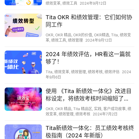
和分析？
绩效变革
,
绩效工具
2024年9月12日
Tita OKR 和绩效管理：它们如何协
同工作
OKR
,
OKR 精品
,
OKR的价值
,
OKR精选
,
Tita
,
绩效变
革
,
绩效工具
,
绩效管理
2024年9月12日
2024 年绩效评估，HR看这一篇就
够了！
Tita
,
绩效变革
,
绩效管理
,
绩效考核
,
绩效评估
2024
年9月6日
使用 《Tita 新绩效一体化》改进目
标设定，将绩效考核时间缩短了
79%
OKR
,
OKR 精品
,
Tita 精品区
,
实践
,
客户成功故事
,
绩
效变革
,
绩效管理
,
绩效考核
2024年7月2日
Tita新绩效一体化：员工绩效考核终
极指南（2024 年新版）