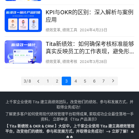
KPI与OKR的区别：深入解析与案例
应用
绩效变革
,
绩效工具
2024年4月23日
Tita新绩效：如何确保考核标准能够
真实反映员工的工作表现，避免形
式主义或过于繁琐的考核流程？
绩效变革
,
绩效考核
2024年3月28日
3 / 8
1
2
3
4
5
6
7
上千家企业使用 Tita 建立高绩效团队，改变他们的绩效、参与和发展方式，并
取得业务成功！
了解更多客户如何使用现代绩效管理平台取得成果, 索取成功企业最佳落地一手
资料， 立即申请
《Tita 产品演示》
【 Tita 新绩效 & OKR & CRM 】大促中，上千家企业使用 Tita 建立高绩效管理
平台，改变他们的绩效、参与和发展方式，并取得业务成功！--> 立即了解！🔥
🔥🔥