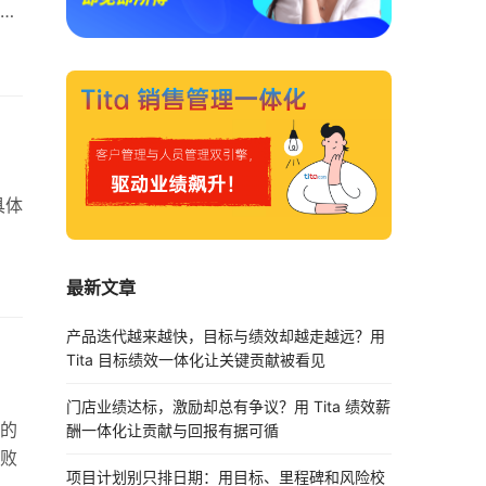
焦
困难
件
迟反
具体
始
最新文章
于可
是一
产品迭代越来越快，目标与绩效却越走越远？用
Tita 目标绩效一体化让关键贡献被看见
门店业绩达标，激励却总有争议？用 Tita 绩效薪
的
酬一体化让贡献与回报有据可循
败
项目计划别只排日期：用目标、里程碑和风险校