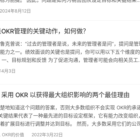
，使他们保持积极性。 将重点从数字转向绩效，这个想法简单而有
2024年8月12日
围绕 OKR 的理念。根据专家的意见，OKRs-E 框架的设计应该
的绩效，OKR框架不应该与评估挂钩，而评估又与数字有关。因
OKR管理的关键动作，如何做？
的OKR框架是帮助所有员工将他们的目标与公司本身为该季度（
鲁克曾说：“过去的管理者是说，未来的管理者是问”，提问是管
能力之一。绩效面谈的关键也是提问，你可以用以下五个维度的
 一、目标规划和反馈 为了促进沟通，管理者可能会向相关员工
 1. 你打算把精力集中在哪些OKR上，以便为你的角色、团队或
年4月3日
值？ 2. 这些OKR中，哪些指标能够与组织中的关键计划保持一
程升级 为了让员工开始对话，管理者可以提出以下问题： 1. 你的
何？ 2. 你需要什么样的关键能力来获得成功？…
采用 OKR 以获得最大组织影响的两个最佳理由
楚地知道这个问题的答案，否则大多数组织不会实现 OKR的承
关键结果代表了一种最先进的目标设定框架，它有能力改变组织
着扩展目标进行调整并达到目标。 然而，大多数采用它们的公
该框架的全部好处。 在我的经验中，我越来越看到领导者采用
,
OKR的价值
2022年3月22日