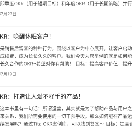
即季度OKR（用于短期目标）和年度OKR（用于长期策略）并
为了制定实施计划并加强领导者的承诺，在OKR推出阶段中应该以高
年7月23日
征召个别员工加入之前，让这个过程获得动力。 3. 制定一个OK
每个人在每个周期中话一定的时间来选择什么最重要； 4. 在每
要承诺完成2-3个最高目标。太多的O…
KR：唤醒休眠客户！
是销售后留客的种种行为，围绕以客户为中心展开，让客户启动
成续费，成为长长久久的客户。我们今天为您举例的就是如何能
长久合作的OKR~希望对你有帮助！ 目标：提高客户价值，提
销售 关键成果：将客户增加新模块的比率提高至 60%关键成果
年7月19日
率提高到 9%关键成果：客户转介绍客户的成单率100% 目标：
提升产品沉浸度 关键成果：明确出客户成功的标准并按照标准
：参加 5 次客户成功聚会并学习经验关键成果：雇用1…
KR：打造让人爱不释手的产品！
这本书里有一句话：所谓运营，其实就是为了帮助产品与用户之
来关系，我们所需要使用的一切干预手段。那么如何能在产品运
续发展呢？通过Tita OKR案例库，可以找到答案～ 目标：提高
，为销售和营销部门的最佳季度做出贡献 关键成果：确保从概