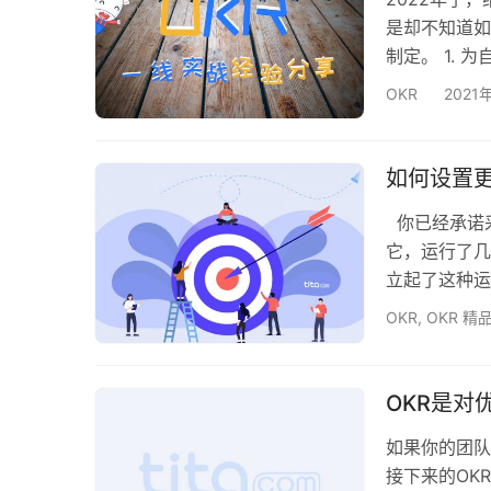
是却不知道如
制定。 1.
于短期目标）
OKR
2021
加强领导者的
入之前，让这
期中话一定的
如何设置更
你已经承诺采
它，运行了几
立起了这种运
到一个新的水
OKR
,
OKR 精
标设定模式的
在创建本季度
指标，并最终
OKR是对
如果你的团队
接下来的OK