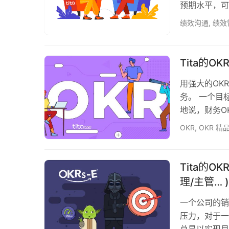
预期水平，可
虑的情况下进
绩效沟通
,
绩效
后，立即进行
仍然记忆犹新
馈时，你是在
Tita的O
用强大的OK
务。 一个目
地说，财务O
OKRs，如
OKR
,
OKR 精
人、企业主和
用的资本和时
组3-5个相
Tita的O
理/主管… )
一个公司的销
压力，对于一
总是以实现目