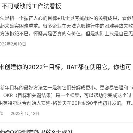
怪Go》游戏只用了19天。 另一个有趣的统计数据…
KR：不可或缺的工作法看板
理法是指一个振奋人心的目标+几个具有挑战性的关键成果，看似
起来确实困难重重。很多企业在无法克服推行中的困难导致失败
方法抱怨不已，怀疑其是否真的有价值。但是实际上只是自己无
，来适应真正适合OKR推行的新模式。 我们在之前的讨论了关
022年2月10日
的准备、OKR的制定等等内容，那么在OKR的推行中有哪些指的
 首先是目标地图，当我们整个企业的OKR从公司及到个人行程
我们可以得到一张目标地图，从这张地图中我们可以得知公司的
R 来创建你的2022年目标，BAT都在使用它，你也可
新年目标的最好方法之一是将它们分解成更小、更容易管理和 “
标。OKR（目标和关键结果）是一个框架，可以帮助你完成这个过
 是由英特尔联合创始人安迪-格鲁夫在20世纪90年代初开发的。其
如果你想实现某些目标，你需要确定你想去哪里，你每天需要取
价值
2022年1月12日
标），以及成功是什么样子（关键结果）。 一个公司将为一个
KR，个人目标可以是每周骑行40公里这样的事情，而关键结果则
，检验OKR制定效果的8个标准