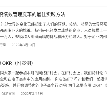
，这不仅决定了它是如何推出的，而且决定了它最终能给他们的
少价值。 要回答的一个问题 在考虑采用 OKR时，领导者实际
问题： 你想解决什么问题？ 了解这个看…
组织绩效管理变革的最佳实践方法
代，外部世界的变化已经超出了人们的预期。疫情、动荡的世界环
都面临巨大的挑战。特别是已经发展成熟的企业，人员规模上千
十万人，规模越大组织面临的挑战和压力也越大。对于企业内部
部世界的变化，成为了当前大企业高管所面临的重要难题。 在
管理
2022年3月13日
织往往通过绩效管理来渗透变革。绩效管理是一个集体沟通的过
过程，管理者和员工一起计划、监督和审查员工的工作目标以及
期目标的贡献。创造一个高绩效的环境是高管们的首要任务之一
 OKR（附案例）
同大家一起参加本月的网络研讨会，在研讨会上，我们将讨论 O
念和在电子商务中的应用实例。 你准备好了吗？和我们一起澄
所有疑惑，并开始调整你的电子商务行动吧! 为什么要应用 OKR？ 
到，市场已经发生了巨大的变化，这是你拥有电子商务业务的原
,
OKR案例
2022年3月5日
，人们改变其行为和接受新技术的速度非常快。看看一些数据，
例如，电话花了50年才达到5000万用户。为了触动同样数量的