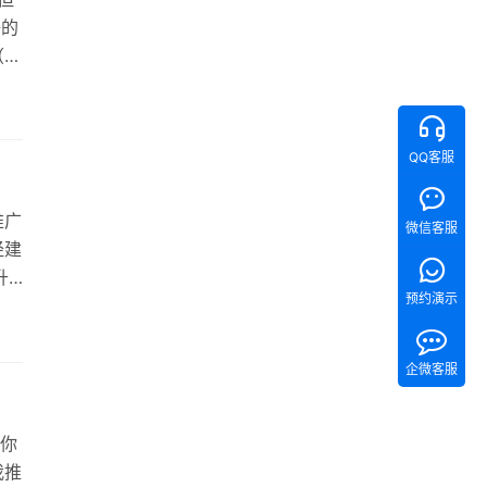
好的
（用
并
工加
周
QQ客服
推广
微信客服
经建
升
预约演示
目
的。
KR
企微客服
为你
我推