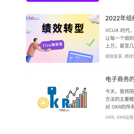
OKR的原因
和员工带来多
需要回答一个
2022年
VCUA 时
让每一个组织
上万，甚至几
理如何跟上外
绩效变革
,
绩效
的经验中，组
程，通过这个
们对组织的长
电子商务的
在一个…
今天，我将陪
方法的主要概
对 OKR的
肯定已经注意
OKR
,
OKR应用
之一。 今天
是很明显的：