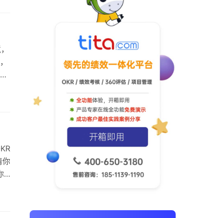
组织
上只
境，
，
管
过去
他
。
KR
清你
你
因
变化