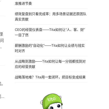
准推进节奏
有
绩效复盘别只看完成率：用多场景证据还原团队
真实贡献
…
CEO的经营仪表盘——Tita如何让“人、客、财”
理
一目了然
问
薪酬激励的“自动化”——Tita如何让业绩与钱实
提
时对齐
公司
从战略到激励——Tita如何让每一分钱都找到对
应的经营贡献
战略落地难？Tita用一套闭环，把目标变成结果
诺。
，
司最