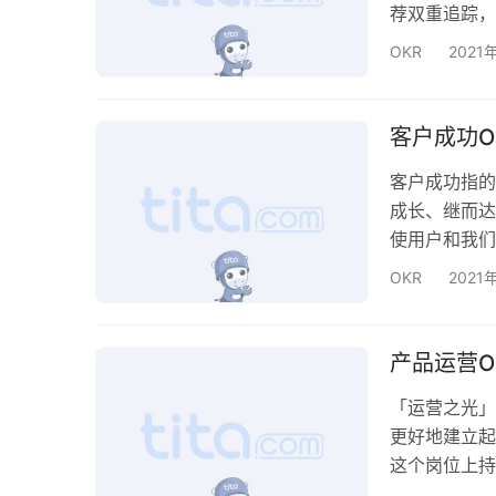
荐双重追踪，
署； 2. 
OKR
2021
管理为主。在
领头人，确保
循环周期，需
客户成功O
客户成功指的
成长、继而达
使用户和我们
叉销售、追加
OKR
2021
客户成功推荐
醒休眠客户，
客户关键成果
产品运营O
「运营之光」
更好地建立起
这个岗位上持
计可交付成果