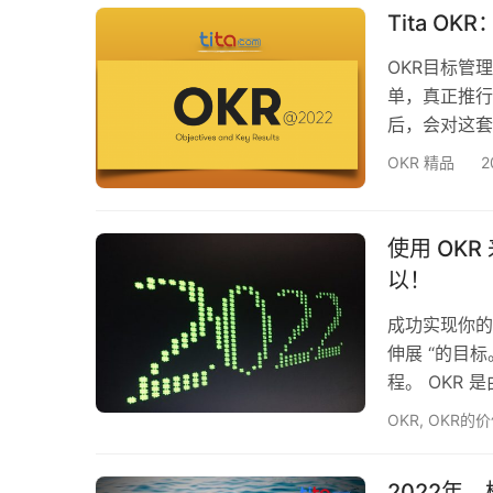
人，《口袋妖
Tita O
OKR目标管
单，真正推行
后，会对这套
克服固有模式
OKR 精品
2
OKR开始前
的好方式呢？
联结关系时，
使用 OK
以！
成功实现你的
伸展 “的目
程。 OKR
后的理念是，
OKR
,
OKR的
哪些进展（目
年度设定 O
2022年