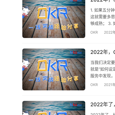
骑行里程这样
1. 如果五
这就需要多思
够成熟； 3
它可能还不够
OKR
2022
呢？更好的说
说“提高25
季度的最后一
2022年
当我们决定要
就是“如何设
服务中发现，
了接下来的O
OKR
2021
差，极容易影
来教大家如何
标的制定：一
2022年
2022年了