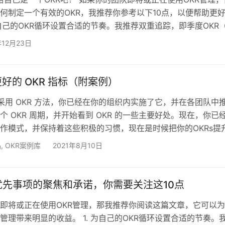
何制定一个有效的OKR，我推荐你参考以下10点，以便帮助更
 为自己的OKR循环设置合适的节奏。我推荐双重追踪，即季度OKR
和年度OKR（用于长期策略）并行部署； 2. 为了制定实施计划
年12月23日
承诺，在OKR推出阶段中应该以高层管理为主。在征召个别员
个过程获得动力。 3. 制定一个OKR领头人，确保每个人在每个
时间来选择什么最重要； 4. 在…
好的 OKR 指标（附案例）
用 OKR 方法，你已经在你的组织内实施了它，并在各团队中
个 OKR 周期，并开始看到 OKR 的一些主要好处。现在，你已
作模式，并保持着这些积极的习惯，现在是时候把你的OKRs提
平了。 请记住，广泛的目标和量化指标的结合是 OKRs 与其他
品
,
OKR案例库
2021年8月10日
关键区别，所以设定正确的指标对于 OKRs 的成功是至关重要
的 OKR 时，这里有一些具体的提示，可以帮助你设置更好的 O
取得更好的结果。…
优先事项的聚焦和承诺，你需要关注这10点
即将或正在使用OKR管理，那我推荐你阅读这篇文章，它可以
R管理带来明显的收益。 1. 为自己的OKR循环设置合适的节奏。