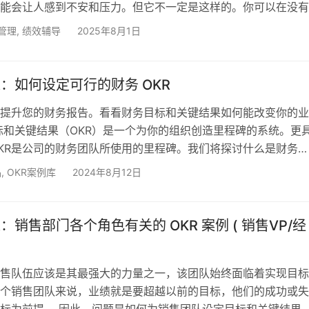
能会让人感到不安和压力。但它不一定是这样的。你可以在没有
行绩效谈话。应用下面的10个关键。 关键1 – 立即行动 在发现
管理
,
绩效辅导
2025年8月1日
绩效改进对话。如果所关注的问题涉及到某一事件，人们对该事
。即时反馈可以让员工迅速纠正问题，防止问题升级。 当你延
非口头地认可不可接…
KR：如何设定可行的财务 OKR
R提升您的财务报告。看看财务目标和关键结果如何能改变你的业
标和关键结果（OKR）是一个为你的组织创造里程碑的系统。更
KR是公司的财务团队所使用的里程碑。我们将探讨什么是财务
何设置财务OKR，以及财务OKR的常见例子。 财务部门可以成为创
品
,
OKR案例库
2024年8月12日
CEO的最大盟友，在一天结束的时候，所有的商业决策都是基
间而做出的。 OKR框架告诉我们要创建一个单一的目标，然后
关的关键结果。例如，你的目标是使收入增长25%。同时…
KR：销售部门各个角色有关的 OKR 案例 ( 销售VP/经
售队伍应该是其最强大的力量之一，该团队始终面临着实现目标
个销售团队来说，业绩就是要超越以前的目标，他们的成功或失
标为前提。 因此，问题是如何为销售团队设定目标和关键结果