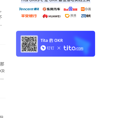
，
不
那
重要
单的
这个
，那
KR
影响
现偏
构上
目
但