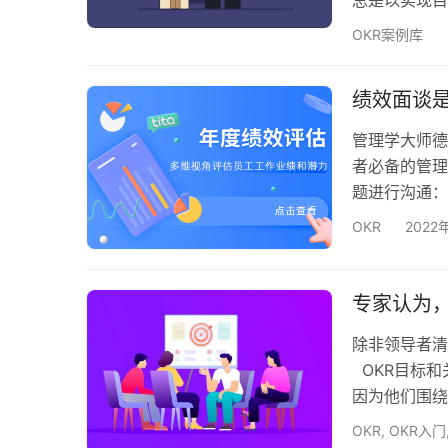
（OKRs）
OKR案例库
效，这也符合
助于提高员工
绩效面谈是
此，一个理想
管理学大师德
者必备的管理
题进行沟通：
出以下问题：
OKR
2022
发挥最大的价
致？ 二、过
OKR进展如
专家认为，
除非领导者清
OKR目标和
因为他们围绕
终都没有获得
OKR
,
OKR入门