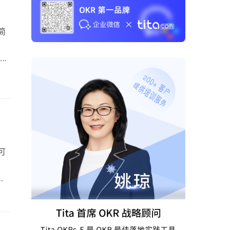
简
法
于
推荐
好的
…
可
背
得
财政
是