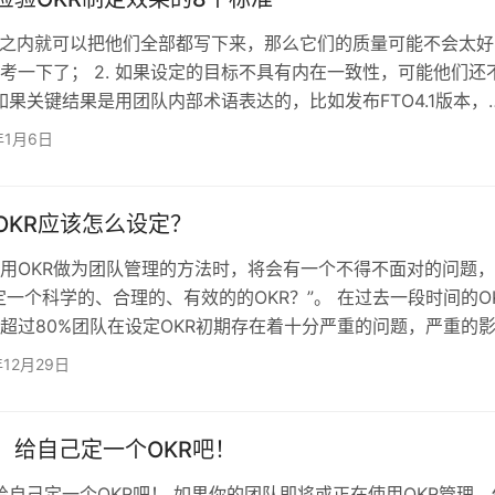
的指标。这个想法不仅适用于…
分钟之内就可以把他们全部都写下来，那么它们的质量可能不会太好
考一下了； 2. 如果设定的目标不具有内在一致性，可能他们还
. 如果关键结果是用团队内部术语表达的，比如发布FTO4.1版本，
好。真正重要的不是发布，而是它的影响力。为什么FTO4.1很
年1月6日
话应该是“通过发布FTO4.1增加25%的注册率”，或者更干脆简
%的注册率”； 4. 应用真实数据。如果每个关键结果的取得都是在
天发生的，那么你可能并没…
，OKR应该怎么设定？
用OKR做为团队管理的方法时，将会有一个不得不面对的问题
定一个科学的、合理的、有效的的OKR？”。 在过去一段时间的O
超过80%团队在设定OKR初期存在着十分严重的问题，严重的
KR管理，而OKR将伴随整个管理的周期，是至重要的，一旦出
年12月29日
响到接下来的OKR管理。今天这边文章，我将从OKR的组成结
书写OKR。 OKR是由定性的目标和定量的关键结果组成。 一、
定要定性 什么叫做定性？目标的作用是要指…
了，给自己定一个OKR吧！
，给自己定一个OKR吧！ 如果你的团队即将或正在使用OKR管理，